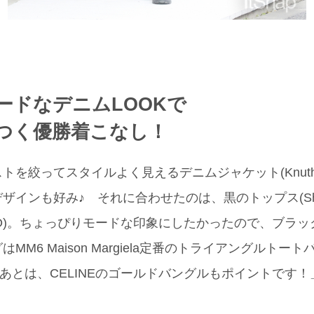
ードなデニムLOOKで
つく優勝着こなし！
を絞ってスタイルよく見えるデニムジャケット(Knuth 
インも好み♪ それに合わせたのは、黒のトップス(Shelly
ICO)。ちょっぴりモードな印象にしたかったので、ブラ
M6 Maison Margiela定番のトライアングルトート
あとは、CELINEのゴールドバングルもポイントです！