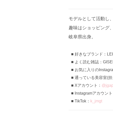
モデルとして活動し、T
趣味はショッピング
岐阜県出身。
好きなブランド：LEI
よく読む雑誌：GISE
お気に入りのInstag
通っている美容室(担当):
Xアカウント：
@jgap
Instagramアカウン
TikTok：
k_jmgt