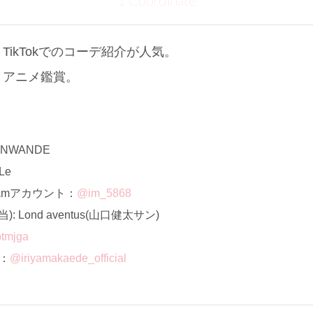
1 Coordinate
ikTokでのコーデ紹介が人気。
、アニメ鑑賞。
NWANDE
Le
ramアカウント：
@im_5868
 Lond aventus(山口健太サン)
tmjga
ト：
@iriyamakaede_official