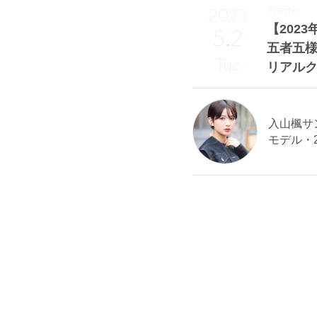
Theme
2023
【2023
5.2
五者五様
Tue
リアル
入山楓サン 
モデル・