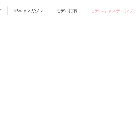
グ
itSnapマガジン
モデル応募
モデルキャスティング