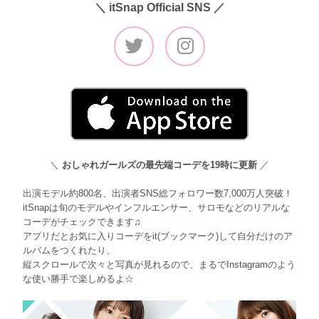
＼ itSnap Official SNS ／
＼
おしゃれガールズの最先端コーデを19時に更新
／
出演モデル約800名、出演者SNS総フォロワー数7,000万人突破！
itSnapは旬のモデルやインフルエンサー、サロモなどのリアルな
コーデがチェックできます♫
アプリだとお気に入りコーデをit(ブックマーク)して自分だけのア
ルバムをつくれたり、
縦スクロールで次々と写真が見れるので、まるでInstagramのよう
な使い勝手で楽しめるよ☆