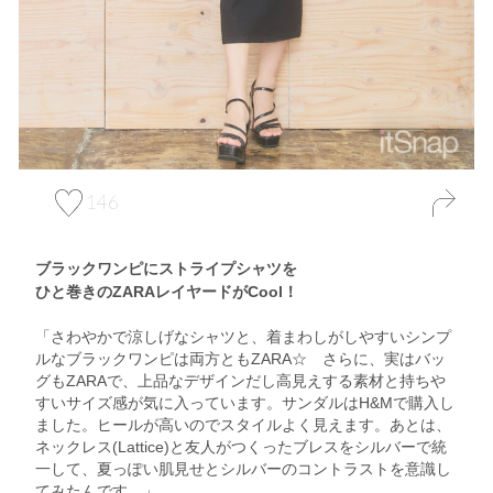
146
ブラックワンピにストライプシャツを
ひと巻きのZARAレイヤードがCool！
「さわやかで涼しげなシャツと、着まわしがしやすいシンプ
ルなブラックワンピは両方ともZARA☆ さらに、実はバッ
グもZARAで、上品なデザインだし高見えする素材と持ちや
すいサイズ感が気に入っています。サンダルはH&Mで購入し
ました。ヒールが高いのでスタイルよく見えます。あとは、
ネックレス(Lattice)と友人がつくったブレスをシルバーで統
一して、夏っぽい肌見せとシルバーのコントラストを意識し
てみたんです。」