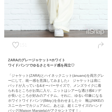
151
ZARAのグレージャケット×ホワイト
ワイドパンツでゆるさとモード感を両立♡
「ジャケット(ZARA)とハイネックニット(ánuans)を両方グレ
ーにして、統一感を意識してみました♪ ジャケットは肩に
パッドが入っている&オーバーサイズで、メンズライクに着
られるところがお気に入り。ニットはシアーな透け感&ソデ
が長いところが好みのアイテム。それに、ゆるい印象になる
ホワイトワイドパンツ(Bibiy.)を合わせました☆ 靴はNIKEの
スニーカーでカジュアルに。あとは、超ミニサイズのハンド
バッグ(Maison Margiela)がアクセントです！」