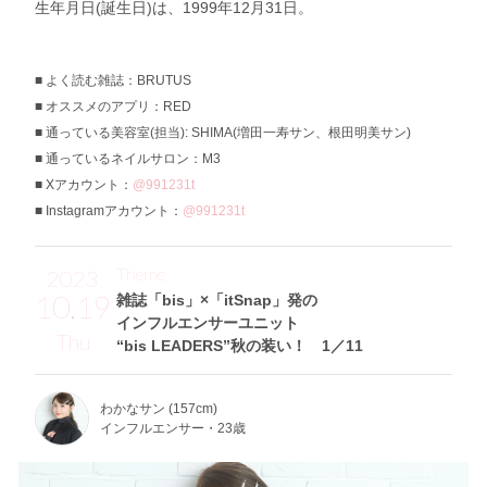
生年月日(誕生日)は、1999年12月31日。
よく読む雑誌：BRUTUS
オススメのアプリ：RED
通っている美容室(担当): SHIMA(増田一寿サン、根田明美サン)
通っているネイルサロン：M3
Xアカウント：
@991231t
Instagramアカウント：
@991231t
Theme
2023
10.19
雑誌「bis」×「itSnap」発の
インフルエンサーユニット
Thu
“bis LEADERS”秋の装い！ 1／11
わかなサン (157cm)
インフルエンサー・23歳