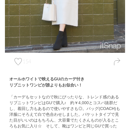
154
オールホワイトで映えるGUのカーデ付き
リブニットワンピが誰よりもお似合い！
「カーデもセットなので秋にぴったりな、トレンド感のある
リブニットワンピはGUで購入♪ 約￥4,000とコスパ抜群だ
し、着回し力もあるので使いやすさも◎。バッグ(COACH)も
洋服にそろえて白で色合わせしました。バケットタイプで見
た目がいいのはもちろん、大容量でたくさんものが入るとこ
ろもお気に入り☆ そして、靴はワンピと同じGUで買った