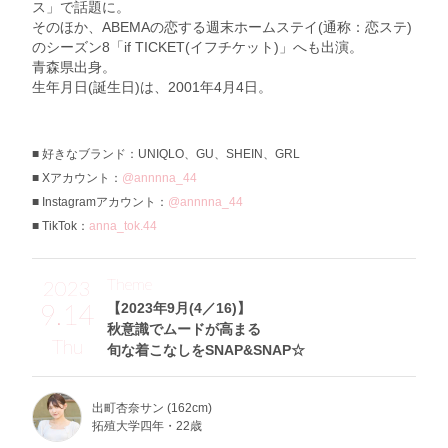
ス」で話題に。
そのほか、ABEMAの恋する週末ホームステイ(通称：恋ステ)
のシーズン8「if TICKET(イフチケット)」へも出演。
青森県出身。
生年月日(誕生日)は、2001年4月4日。
好きなブランド：UNIQLO、GU、SHEIN、GRL
Xアカウント：
@annnna_44
Instagramアカウント：
@annnna_44
TikTok：
anna_tok.44
Theme
2023
9.14
【2023年9月(4／16)】
秋意識でムードが高まる
Thu
旬な着こなしをSNAP&SNAP☆
出町杏奈サン (162cm)
拓殖大学四年・22歳