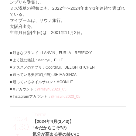
ンプリを受賞し、
ミス浅草の福娘にも、2022年〜2024年まで3年連続で選ばれ
ている。
マイブームは、サウナ旅行。
大阪府出身。
生年月日(誕生日)は、2001年11月2日。
好きなブランド：LANVIN、FURLA、RESEXXY
よく読む雑誌：dancyu、ELLE
オススメのアプリ：Coordiful、DELISH KITCHEN
通っている美容室(担当): SHIMA GINZA
通っているネイルサロン：MOONLIT
Xアカウント：
@msynu2023_05
Instagramアカウント：
@msynu2023_05
Theme
2024
【2024年4月(3／3)】
4.30
“今だからこそ”の
気分が高まる春の装いに