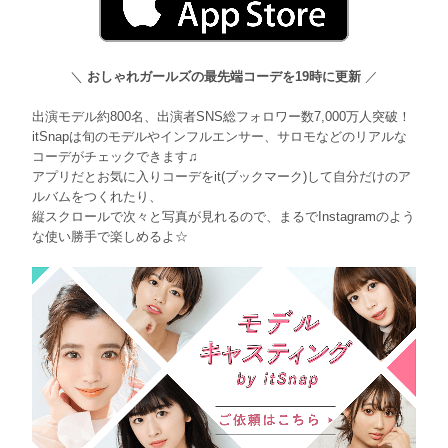
＼
おしゃれガールズの最先端コーデを19時に更新
／
出演モデル約800名、出演者SNS総フォロワー数7,000万人突破！
itSnapは旬のモデルやインフルエンサー、サロモなどのリアルな
コーデがチェックできます♫
アプリだとお気に入りコーデをit(ブックマーク)して自分だけのア
ルバムをつくれたり、
縦スクロールで次々と写真が見れるので、まるでInstagramのよう
な使い勝手で楽しめるよ☆