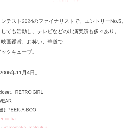
1 Coordinate
ンテスト2024のファイナリストで、エントリーNo.5。
としても活動し、テレビなどの出演実績も多々あり。
、映画鑑賞、お笑い、華道で、
ビックキューブ。
005年11月4日。
set、RETRO GIRL
EAR
 PEEK-A-BOO
emocha__
ト：
@momoka_matsufuji