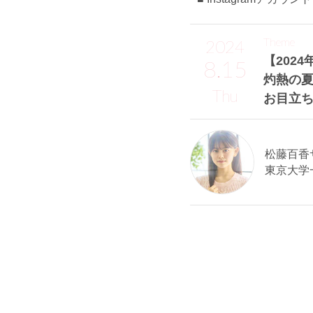
Theme
2024
【2024
8.15
灼熱の
Thu
お目立ち
松藤百香サン
東京大学