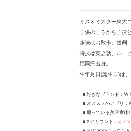
ミス＆ミスター東大コ
子供のころから子役
趣味はお散歩、観劇
特技は英会話、ルー
福岡県出身。
生年月日(誕生日)は、2
好きなブランド：W clo
オススメのアプリ：W
通っている美容室(担当):
Xアカウント：
@mor
Instagramアカウン