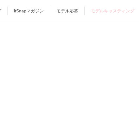
グ
itSnapマガジン
モデル応募
モデルキャスティング