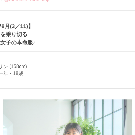
年8月(3／11)】
夏を乗り切る
女子の本命服♪
 (158cm)
一年・18歳