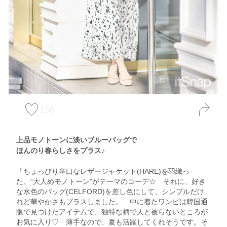
156
上品モノトーンに淡いブルーバッグで
ほんのり春らしさをプラス♪
「ちょっぴり辛口なレザージャケット(HARE)を羽織っ
た、“大人めモノトーン”がテーマのコーデ☆ それに、好き
な水色のバッグ(CELFORD)を差し色にして、シンプルだけ
れど華やかさもプラスしました。 中に着たワンピは韓国通
販で見つけたアイテムで、独特な柄で人と被らないところが
お気に入り♡ 薄手なので、夏も活躍してくれそうです。そ