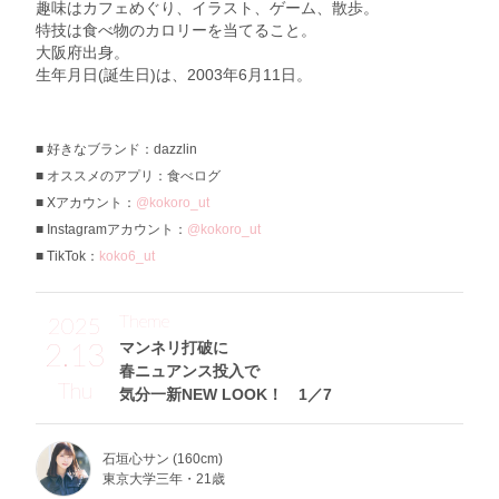
趣味はカフェめぐり、イラスト、ゲーム、散歩。
特技は食べ物のカロリーを当てること。
大阪府出身。
生年月日(誕生日)は、2003年6月11日。
好きなブランド：dazzlin
オススメのアプリ：食べログ
Xアカウント：
@kokoro_ut
Instagramアカウント：
@kokoro_ut
TikTok：
koko6_ut
Theme
2025
2.13
マンネリ打破に
春ニュアンス投入で
Thu
気分一新NEW LOOK！ 1／7
石垣心サン (160cm)
東京大学三年・21歳