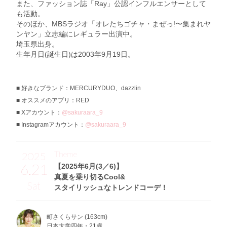
また、ファッション誌「Ray」公認インフルエンサーとして
も活動。
そのほか、MBSラジオ「オレたちゴチャ・まぜっ!〜集まれヤ
ンヤン」立志編にレギュラー出演中。
埼玉県出身。
生年月日(誕生日)は2003年9月19日。
好きなブランド：MERCURYDUO、dazzlin
オススメのアプリ：RED
Xアカウント：
@sakuraara_9
Instagramアカウント：
@sakuraara_9
Theme
2025
6.21
【2025年6月(3／6)】
真夏を乗り切るCool&
Sat
スタイリッシュなトレンドコーデ！
町さくらサン (163cm)
日本大学四年・21歳