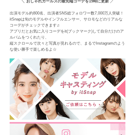
＼
おしゃれガールズの最先端コーデを19時に更新
／
出演モデル約800名、出演者SNS総フォロワー数7,000万人突破！
itSnapは旬のモデルやインフルエンサー、サロモなどのリアルな
コーデがチェックできます♫
アプリだとお気に入りコーデをit(ブックマーク)して自分だけのア
ルバムをつくれたり、
縦スクロールで次々と写真が見れるので、まるでInstagramのよう
な使い勝手で楽しめるよ☆