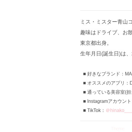
ミス・ミスター青山コ
趣味はドライブ、お
東京都出身。
生年月日(誕生日)は、2
好きなブランド：MAISO
オススメのアプリ：D
通っている美容室(担当): 
Instagramアカウン
TikTok：
＠hinako__
Theme