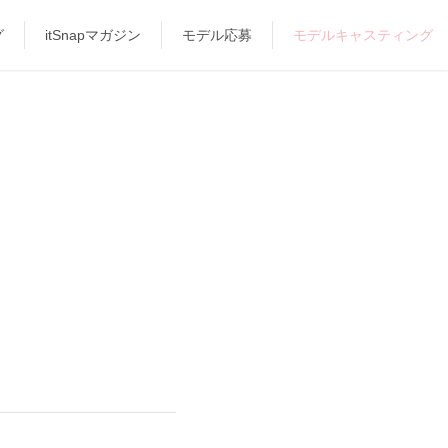
グ
itSnapマガジン
モデル応募
モデルキャスティング