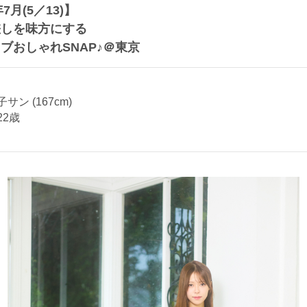
年7月(5／13)】
差しを味方にする
ブおしゃれSNAP♪＠東京
サン (167cm)
22歳