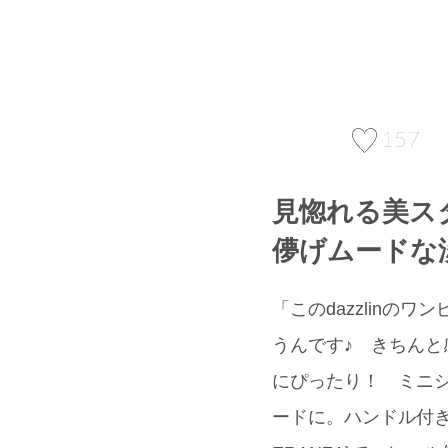
157
見惚れる美ス
儚げムードな
「このdazzlin
うんです♪ きちん
にぴったり！ ミニショ
ードに。ハンドル付き