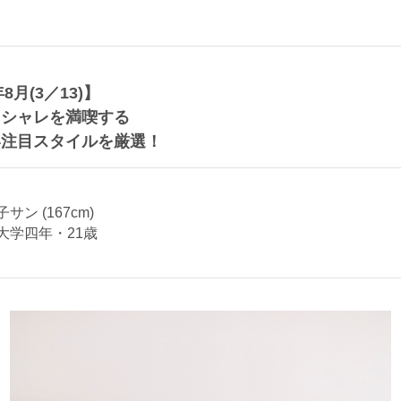
年8月(3／13)】
オシャレを満喫する
い注目スタイルを厳選！
サン (167cm)
大学四年・21歳