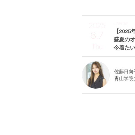
Theme
2025
【2025
8.7
盛夏の
Thu
今着た
佐藤日向子
青山学院