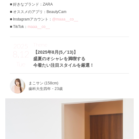
好きなブランド：ZARA
オススメのアプリ：BeautyCam
Instagramアカウント：
@maaa__co__
TikTok：
maaa__co__
Theme
2025
8.12
【2025年8月(5／13)】
盛夏のオシャレを満喫する
Tue
今着たい注目スタイルを厳選！
まこサン (158cm)
歯科大生四年・23歳