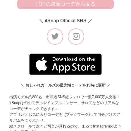
TOPの最新コーデから見る
＼ itSnap Official SNS ／
＼
おしゃれガールズの最先端コーデを19時に更新
／
出演モデル約800名、出演者SNS総フォロワー数7,000万人突破！
itSnapは旬のモデルやインフルエンサー、サロモなどのリアルな
コーデがチェックできます♫
アプリだとお気に入りコーデをit(ブックマーク)して自分だけのア
ルバムをつくれたり、
縦スクロールで次々と写真が見れるので、まるでInstagramのよう