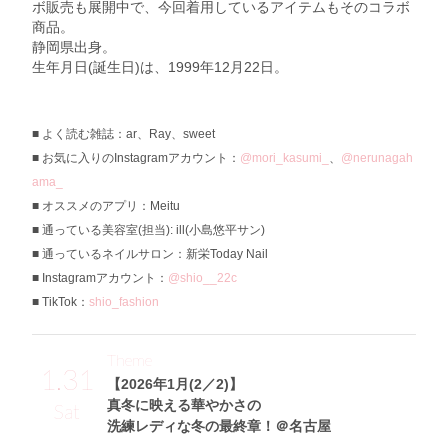
ボ販売も展開中で、今回着用しているアイテムもそのコラボ
商品。
静岡県出身。
生年月日(誕生日)は、1999年12月22日。
よく読む雑誌：ar、Ray、sweet
お気に入りのInstagramアカウント：
@mori_kasumi_
、
@nerunagah
ama_
オススメのアプリ：Meitu
通っている美容室(担当): ill(小島悠平サン)
通っているネイルサロン：新栄Today Nail
Instagramアカウント：
@shio__22c
TikTok：
shio_fashion
Theme
1.31
【2026年1月(2／2)】
真冬に映える華やかさの
Sat
洗練レディな冬の最終章！＠名古屋