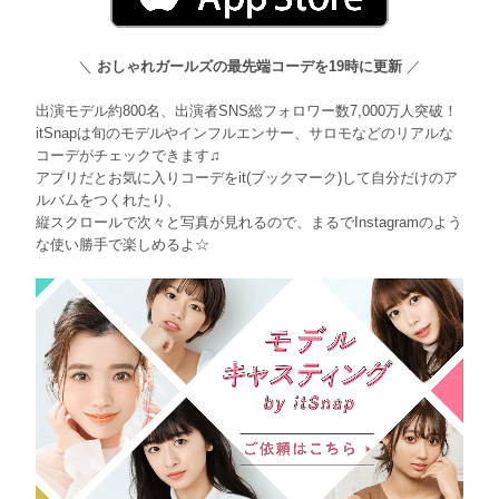
＼
おしゃれガールズの最先端コーデを19時に更新
／
出演モデル約800名、出演者SNS総フォロワー数7,000万人突破！
itSnapは旬のモデルやインフルエンサー、サロモなどのリアルな
コーデがチェックできます♫
アプリだとお気に入りコーデをit(ブックマーク)して自分だけのア
ルバムをつくれたり、
縦スクロールで次々と写真が見れるので、まるでInstagramのよう
な使い勝手で楽しめるよ☆