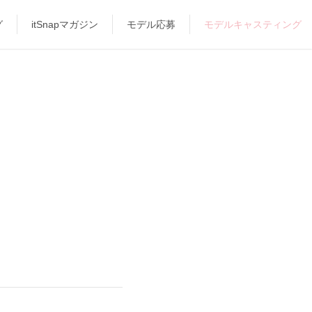
グ
itSnapマガジン
モデル応募
モデルキャスティング