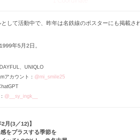
1 Coordinate
ルとして活動中で、昨年は名鉄線のポスターにも掲載さ
999年5月2日。
YFUL、UNIQLO
ramアカウント：
@mi_smile25
atGPT
ト：
@__sy_ingk__
年2月(3／12)】
予感をプラスする季節を