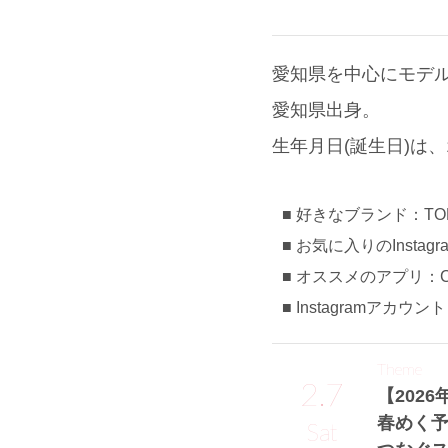
愛知県を中心にモデ
愛知県出身。
生年月日(誕生日)は、1
好きなブランド：TODA
お気に入りのInstag
オススメのアプリ：Ch
Instagramアカウン
Theme
2.7
【2026
春めく
Sat