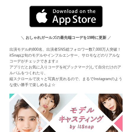
＼
おしゃれガールズの最先端コーデを19時に更新
／
出演モデル約800名、出演者SNS総フォロワー数7,000万人突破！
itSnapは旬のモデルやインフルエンサー、サロモなどのリアルな
コーデがチェックできます♫
アプリだとお気に入りコーデをit(ブックマーク)して自分だけのア
ルバムをつくれたり、
縦スクロールで次々と写真が見れるので、まるでInstagramのよう
な使い勝手で楽しめるよ☆