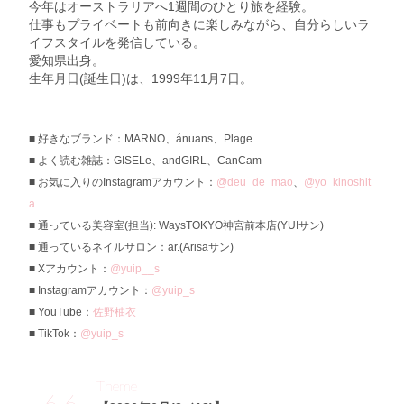
今年はオーストラリアへ1週間のひとり旅を経験。
仕事もプライベートも前向きに楽しみながら、自分らしいラ
イフスタイルを発信している。
愛知県出身。
生年月日(誕生日)は、1999年11月7日。
好きなブランド：MARNO、ánuans、Plage
よく読む雑誌：GISELe、andGIRL、CanCam
お気に入りのInstagramアカウント：
@deu_de_mao
、
@yo_kinoshit
a
通っている美容室(担当): WaysTOKYO神宮前本店(YUIサン)
通っているネイルサロン：ar.(Arisaサン)
Xアカウント：
@yuip__s
Instagramアカウント：
@yuip_s
YouTube：
佐野柚衣
TikTok：
@yuip_s
Theme
6.6