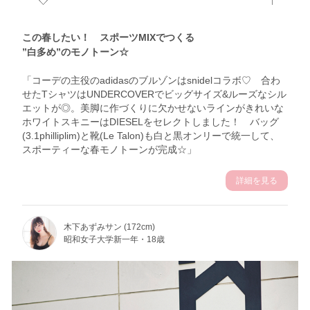
この春したい！ スポーツMIXでつくる
”白多め”のモノトーン☆
「コーデの主役のadidasのブルゾンはsnidelコラボ♡ 合わ
せたTシャツはUNDERCOVERでビッグサイズ&ルーズなシル
エットが◎。美脚に作づくりに欠かせないラインがきれいな
ホワイトスキニーはDIESELをセレクトしました！ バッグ
(3.1philliplim)と靴(Le Talon)も白と黒オンリーで統一して、
スポーティーな春モノトーンが完成☆」
詳細を見る
木下あずみサン (172cm)
昭和女子大学新一年・18歳