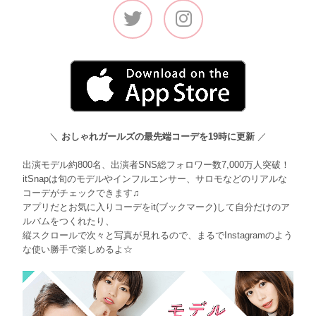
＼
おしゃれガールズの最先端コーデを19時に更新
／
出演モデル約800名、出演者SNS総フォロワー数7,000万人突破！
itSnapは旬のモデルやインフルエンサー、サロモなどのリアルな
コーデがチェックできます♫
アプリだとお気に入りコーデをit(ブックマーク)して自分だけのア
ルバムをつくれたり、
縦スクロールで次々と写真が見れるので、まるでInstagramのよう
な使い勝手で楽しめるよ☆