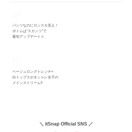
3.22
Tue
パンツなのにロンスカ見え！
ボトムは“スカンツ”で
最旬アップデート☆
3.20
Sun
ベージュロングトレンチ×
白トップスがオシャレ女子の
メインストリーム!!
＼ itSnap Official SNS ／