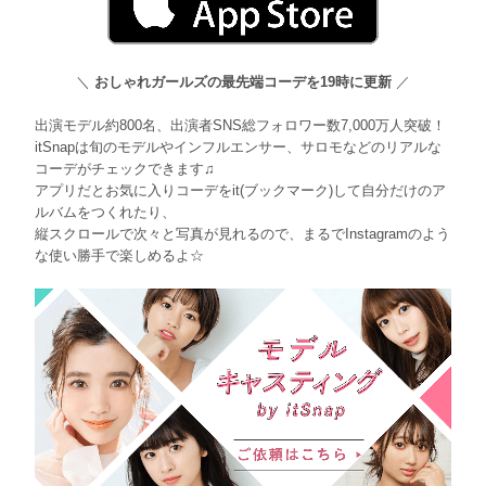
＼
おしゃれガールズの最先端コーデを19時に更新
／
出演モデル約800名、出演者SNS総フォロワー数7,000万人突破！
itSnapは旬のモデルやインフルエンサー、サロモなどのリアルな
コーデがチェックできます♫
アプリだとお気に入りコーデをit(ブックマーク)して自分だけのア
ルバムをつくれたり、
縦スクロールで次々と写真が見れるので、まるでInstagramのよう
な使い勝手で楽しめるよ☆