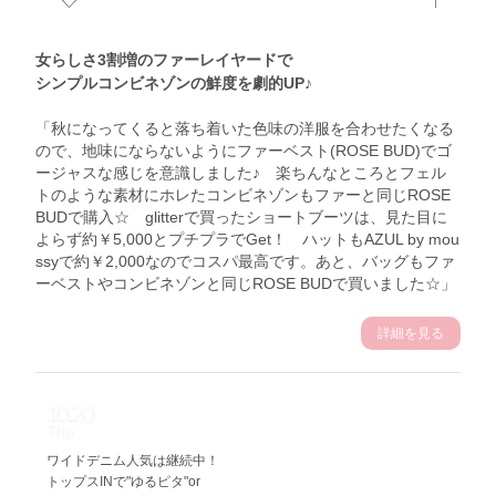
女らしさ3割増のファーレイヤードで
シンプルコンビネゾンの鮮度を劇的UP♪
「秋になってくると落ち着いた色味の洋服を合わせたくなる
ので、地味にならないようにファーベスト(ROSE BUD)でゴ
ージャスな感じを意識しました♪ 楽ちんなところとフェル
トのような素材にホレたコンビネゾンもファーと同じROSE
BUDで購入☆ glitterで買ったショートブーツは、見た目に
よらず約￥5,000とプチプラでGet！ ハットもAZUL by mou
ssyで約￥2,000なのでコスパ最高です。あと、バッグもファ
ーベストやコンビネゾンと同じROSE BUDで買いました☆」
詳細を見る
10.20
Thu
ワイドデニム人気は継続中！
トップスINで"ゆるピタ"or