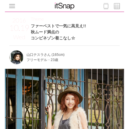
Theme
2016
10.19
ファーベストで一気に高見え!!
秋ムード満点の
Wed
コンビネゾン着こなし☆
山口テスラさん (165cm)
フリーモデル・23歳