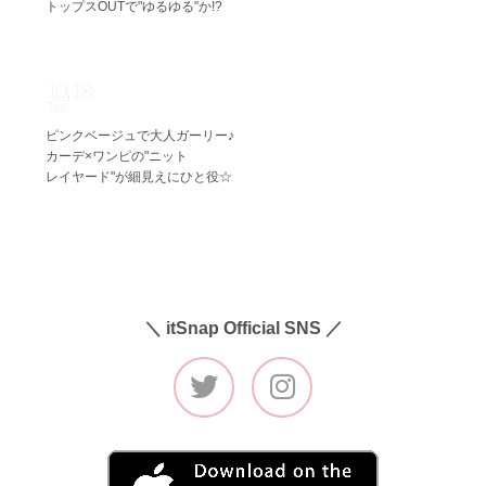
トップスOUTで"ゆるゆる"か!?
10.18
Tue
ピンクベージュで大人ガーリー♪
カーデ×ワンピの"ニット
レイヤード"が細見えにひと役☆
＼ itSnap Official SNS ／