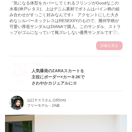
「気になる体型をカバーしてくれるフリンジがGoodなこの
水着(神戸レタス)、上はデニム素材でボトムはパイン柄の組
み合わせがすっごく好みなんです♪ アクセントにした大き
めなシルバーネックレスはRESEXXYのもので、幾何学柄が
可愛い厚底サンダルはDIANAで購入。このサンダル、ストラ
ップがゴムになっていて靴ズレしない優秀サンダルです♡」
詳細を見る
Theme
2017
4.28
人気爆発のZARAスカートを
主役にボーダー×カーキJKで
Fri
さわやかカジュアルに☆
山口テスラさん (165cm)
フリーモデル・24歳