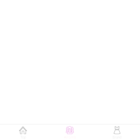
山口テスラさん (165cm)
フリーモデル・23歳
Top
All Girls
Brand