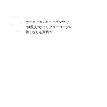
Theme
2016
4.19
カーキJK×スキニーパンツで
"細見え"なミリタリーコーデの
Tue
着こなしを実践☆
山口テスラさん (165cm)
フリーモデル・23歳