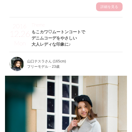
詳細を見る
Theme
2016
12.26
もこカワ♡ムートンコートで
デニムコーデをやさしい
Mon
大人レディな印象に♪
山口テスラさん (165cm)
フリーモデル・23歳