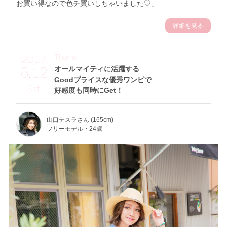
お買い得なので色チ買いしちゃいました♡」
詳細を見る
Theme
2017
8.12
オールマイティに活躍する
Goodプライスな優秀ワンピで
Sat
好感度も同時にGet！
山口テスラさん (165cm)
フリーモデル・24歳