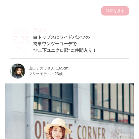
詳細を見る
Theme
2016
7.28
白トップスにワイドパンツの
簡単ワンツーコーデで
Thu
"#上下ユニクロ部"に仲間入り！
山口テスラさん (165cm)
フリーモデル・23歳