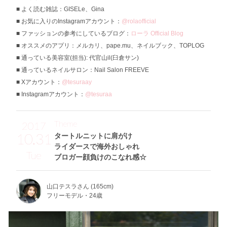
よく読む雑誌：GISELe、Gina
お気に入りのInstagramアカウント：
@rolaofficial
ファッションの参考にしているブログ：
ローラ Official Blog
オススメのアプリ：メルカリ、pape.mu、ネイルブック、TOPLOG
通っている美容室(担当): 代官山il(臼倉サン)
通っているネイルサロン：Nail Salon FREEVE
Xアカウント：
@tesuraay
Instagramアカウント：
@tesuraa
Theme
2017
10.31
タートルニットに肩がけ
ライダースで海外おしゃれ
Tue
ブロガー顔負けのこなれ感☆
山口テスラさん (165cm)
フリーモデル・24歳