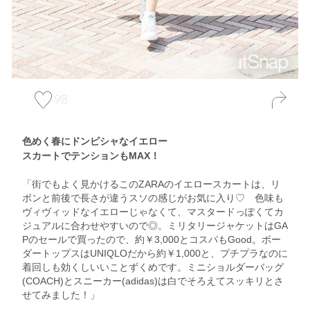
98
色めく春にドンピシャなイエロー
スカートでテンションもMAX！
「街でもよく見かけるこのZARAのイエロースカートは、リ
ボンと前後で長さが違うスソの感じがお気に入り♡ 色味も
ヴィヴィッドなイエローじゃなくて、マスタードっぽくてカ
ジュアルに合わせやすいので◎。ミリタリージャケットはGA
Pのセールで買ったので、約￥3,000とコスパもGood。ボー
ダートップスはUNIQLOだから約￥1,000と、プチプラなのに
着回しも効くしいいことずくめです。ミニショルダーバッグ
(COACH)とスニーカー(adidas)は白でそろえてスッキリとさ
せてみました！」