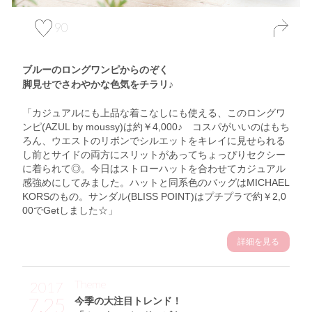
90
ブルーのロングワンピからのぞく
脚見せでさわやかな色気をチラリ♪
「カジュアルにも上品な着こなしにも使える、このロングワ
ンピ(AZUL by moussy)は約￥4,000♪ コスパがいいのはもち
ろん、ウエストのリボンでシルエットをキレイに見せられる
し前とサイドの両方にスリットがあってちょっぴりセクシー
に着られて◎。今日はストローハットを合わせてカジュアル
感強めにしてみました。ハットと同系色のバッグはMICHAEL
KORSのもの。サンダル(BLISS POINT)はプチプラで約￥2,0
00でGetしました☆」
詳細を見る
Theme
2017
7.25
今季の大注目トレンド！