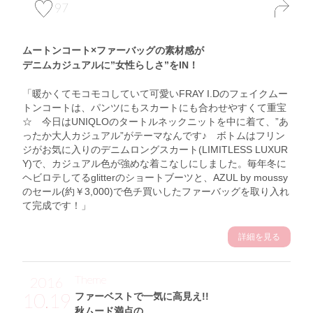
97
ムートンコート×ファーバッグの素材感が
デニムカジュアルに”女性らしさ”をIN！
「暖かくてモコモコしていて可愛いFRAY I.Dのフェイクムー
トンコートは、パンツにもスカートにも合わせやすくて重宝
☆ 今日はUNIQLOのタートルネックニットを中に着て、”あ
ったか大人カジュアル”がテーマなんです♪ ボトムはフリン
ジがお気に入りのデニムロングスカート(LIMITLESS LUXUR
Y)で、カジュアル色が強めな着こなしにしました。毎年冬に
ヘビロテしてるglitterのショートブーツと、AZUL by moussy
のセール(約￥3,000)で色チ買いしたファーバッグを取り入れ
て完成です！」
詳細を見る
Theme
2016
10.19
ファーベストで一気に高見え!!
秋ムード満点の