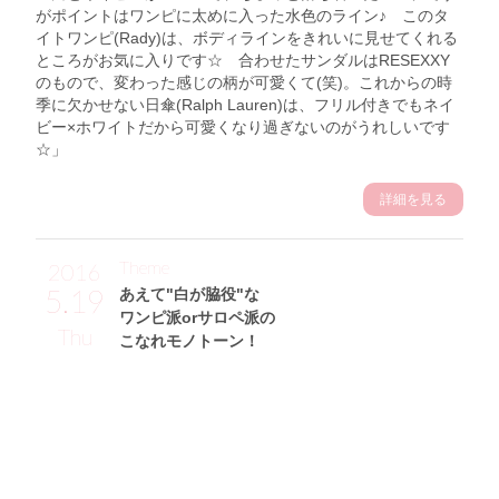
がポイントはワンピに太めに入った水色のライン♪ このタ
イトワンピ(Rady)は、ボディラインをきれいに見せてくれる
ところがお気に入りです☆ 合わせたサンダルはRESEXXY
のもので、変わった感じの柄が可愛くて(笑)。これからの時
季に欠かせない日傘(Ralph Lauren)は、フリル付きでもネイ
ビー×ホワイトだから可愛くなり過ぎないのがうれしいです
☆」
詳細を見る
Theme
2016
5.19
あえて"白が脇役"な
ワンピ派orサロペ派の
Thu
こなれモノトーン！
山口テスラさん (165cm)
フリーモデル・23歳