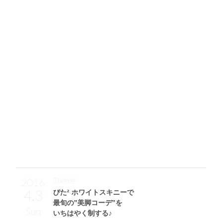
辛口ミリタリーコーデにハマる
鮮やかオレンジ使いで視線を上に!!
「色合いと丈が短いところがお気に入りのミリタリージャケ
ット(H&M)には、鮮やかな発色のLOUIS VUITTONのエピを
差し色に抜擢☆ インにはボタンがポイントのハイウエスト
スキニー(EMODA)とショート丈トップス(RESEXXY)を合わ
せて、スタイルアップを狙いました。glitterで買ったブーツ
は2種類の素材を使ったコンビデザインなのに約¥5000とプチ
プラで、ヒール部分もしっかりしてるから歩きやすいのも◎
です♡」
Theme
2016
4.3
ぴた² ホワイトスキニーで
最旬の”美脚コーデ”を
Sun
いちはやく制する♪