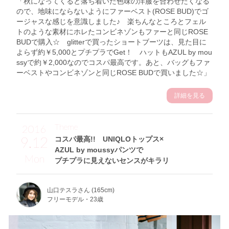
「秋になってくると落ち着いた色味の洋服を合わせたくなる
ので、地味にならないようにファーベスト(ROSE BUD)でゴ
ージャスな感じを意識しました♪ 楽ちんなところとフェル
トのような素材にホレたコンビネゾンもファーと同じROSE
BUDで購入☆ glitterで買ったショートブーツは、見た目に
よらず約￥5,000とプチプラでGet！ ハットもAZUL by mou
ssyで約￥2,000なのでコスパ最高です。あと、バッグもファ
ーベストやコンビネゾンと同じROSE BUDで買いました☆」
詳細を見る
Theme
2016
9.12
コスパ最高!! UNIQLOトップス×
AZUL by moussyパンツで
Mon
プチプラに見えないセンスがキラリ
山口テスラさん (165cm)
フリーモデル・23歳