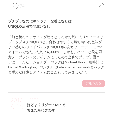
74
プチプラなのにキャッチーな着こなしは
UNIQLO活用で間違いなし！
「前と後ろのデザインが違うところがお気に入りのノースリ
ブトップス(UNIQLO)と、合わせやすくて落ち着いた色味が
よい感じのワイドパンツ(UNIQLO)の安カワコーデ♪ この2
アイテムでもたった約￥4,000☆ しかも、ハットと靴を両
方ノーブランドのアイテムにしたので全身でプチプラ夏コー
デに！ ただ、ショルダーバッグはMichael Kors、腕時計は
Daniel Wellington、バングルはkate spade new yorkとバッグ
と手元だけ少しアイテムにこだわってみました♡」
詳細を見る
Theme
2016
6.15
ほどよくリゾートMIXで
ちまたをにぎわす