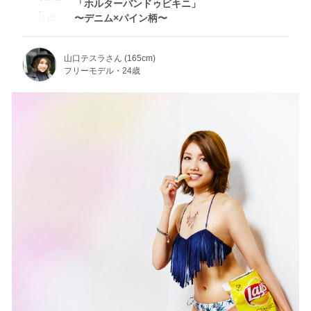
「ホルターバンドゥビキニ」
Tue
〜デニム×パイン柄〜
山口テスラさん (165cm)
フリーモデル・24歳