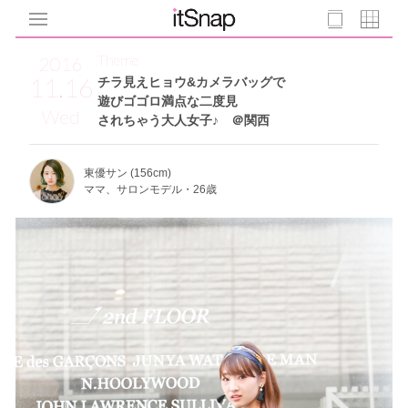
Theme
2016
11.16
チラ見えヒョウ&カメラバッグで
遊びゴゴロ満点な二度見
Wed
されちゃう大人女子♪ ＠関西
東優サン (156cm)
ママ、サロンモデル・26歳