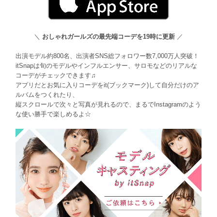
＼
おしゃれガールズの最先端コーデを19時に更新
／
出演モデル約800名、出演者SNS総フォロワー数7,000万人突破！
itSnapは旬のモデルやインフルエンサー、サロモなどのリアルな
コーデがチェックできます♫
アプリだとお気に入りコーデをit(ブックマーク)して自分だけのア
ルバムをつくれたり、
縦スクロールで次々と写真が見れるので、まるでInstagramのよう
な使い勝手で楽しめるよ☆