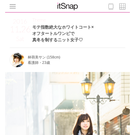
Theme
2016
11.26
モテ指数絶大なホワイトコート×
オフタートルワンピで
Sat
真冬を制するニット女子♡
林萌美サン (158cm)
看護師・23歳