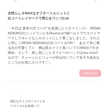
女性らしさMAXなオフタートルニットに
白コートレイヤードで男心をワシづかみ
「今日は”真冬の甘コーデ”を意識したスタイリング♪ RENAI
KEIKAKUのニットワンピをRoomy'sの細ベルトでウエストマ
ークしてキレイなシルエットにして着こなしました。その上
に同じくRENAI KEIKAKUの白コートをON！ あえて冬に着
る白が可愛くて☆ 脚は黒タイツと黒パンプス(MIIA)で引き
締め。そして、差し色にしたネイビーのバッグはmiu miuの
もので、チェーンにビジューが沢山付いていて女子力高めな
ところがお気に入りです♡」
詳細を見る
11.27
Sun
端正なチェスターコートを
リズミカルな色使いで