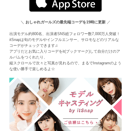
＼
おしゃれガールズの最先端コーデを19時に更新
／
出演モデル約800名、出演者SNS総フォロワー数7,000万人突破！
itSnapは旬のモデルやインフルエンサー、サロモなどのリアルな
コーデがチェックできます♫
アプリだとお気に入りコーデをit(ブックマーク)して自分だけのア
ルバムをつくれたり、
縦スクロールで次々と写真が見れるので、まるでInstagramのよう
な使い勝手で楽しめるよ☆