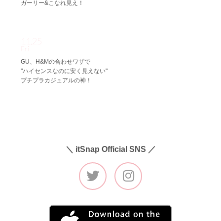
ガーリー&こなれ見え！
11.25
Fri
GU、H&Mの合わせワザで
"ハイセンスなのに安く見えない"
プチプラカジュアルの神！
＼ itSnap Official SNS ／