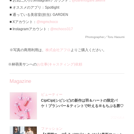
お気に入りのInstagramアカウント：
@darenogare.akemi
オススメのアプリ：Spotlight
通っている美容室(担当): GARDEN
Xアカウント：
@mgmchoco
Instagramアカウント：
@mchoco317
Photographer／Toru Hasumi
※写真の商用利用は、
株式会社アフロ
よりご購入ください。
※林萌美サンへの
お仕事(キャスティング)依頼
Magazine
ビューティー
CipiCipi(シピシピ)の新作は羽＆ハートの限定パ
ケ！プランパー＆ティントで叶える※もちぷる唇♡
2026.8.6
ファッション