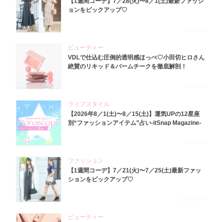
【1週間コーデ】7／28(火)〜8／1(土)最新ファッシ
ョンをピックアップ♡
2026.8.5
ビューティー
VDLで仕込む圧倒的透明感ほっぺ♡小田切ヒロさん
絶賛のリキッド＆バームチークを徹底解剖！
2026.8.4
ライフスタイル
【2026年8／1(土)〜8／15(土)】運気UPの12星座
別“ファッションアイテム”占い-itSnap Magazine-
2026.8.1
ファッション
【1週間コーデ】7／21(火)〜7／25(土)最新ファッ
ションをピックアップ♡
2026.7.29
ビューティー