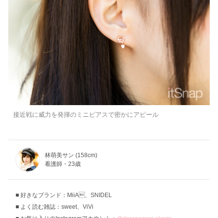
接近戦に威力を発揮のミニピアスで密かにアピール
林萌美サン (158cm)
看護師・23歳
好きなブランド：MiiA、SNIDEL
よく読む雑誌：sweet、ViVi