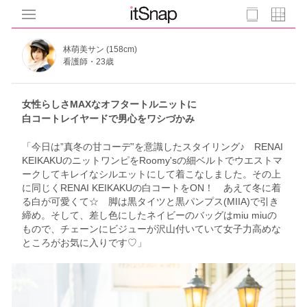
林萌美サン (158cm)
看護師・23歳
女性らしさMAXなオフタートルニットに
白コートレイヤードで男心をワシづかみ
「今日は”真冬の甘コーデ”を意識したスタイリング♪ RENAI
KEIKAKUのニットワンピをRoomy'sの細ベルトでウエストマ
ークしてキレイなシルエットにして着こなしました。その上
に同じくRENAI KEIKAKUの白コートをON！ あえて冬に着
る白が可愛くて☆ 脚は黒タイツと黒パンプス(MIIA)で引き
締め。そして、差し色にしたネイビーのバッグはmiu miuの
もので、チェーンにビジューが沢山付いていて女子力高めな
ところがお気に入りです♡」