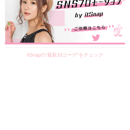
itSnapの“最新10コーデ”をチェック
Theme
8.7
【2026年8月(2／12)】
好印象を約束するミッドサマーの
Fri
旬スタイルに視線集中！ ＠東京
岩永莉子サン (149cm)
青山学院大学二年・20歳