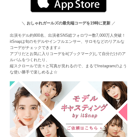
＼
おしゃれガールズの最先端コーデを19時に更新
／
出演モデル約800名、出演者SNS総フォロワー数7,000万人突破！
itSnapは旬のモデルやインフルエンサー、サロモなどのリアルな
コーデがチェックできます♫
アプリだとお気に入りコーデをit(ブックマーク)して自分だけのア
ルバムをつくれたり、
縦スクロールで次々と写真が見れるので、まるでInstagramのよう
な使い勝手で楽しめるよ☆