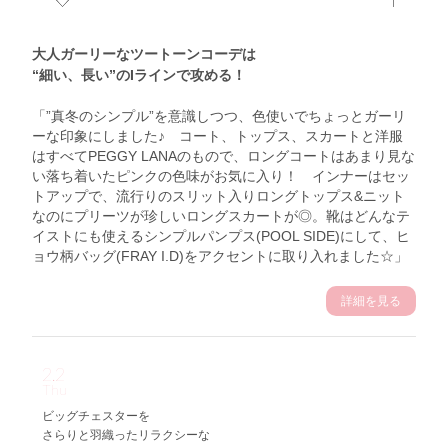
大人ガーリーなツートーンコーデは
“細い、長い”のIラインで攻める！
「”真冬のシンプル”を意識しつつ、色使いでちょっとガーリ
ーな印象にしました♪ コート、トップス、スカートと洋服
はすべてPEGGY LANAのもので、ロングコートはあまり見な
い落ち着いたピンクの色味がお気に入り！ インナーはセッ
トアップで、流行りのスリット入りロングトップス&ニット
なのにプリーツが珍しいロングスカートが◎。靴はどんなテ
イストにも使えるシンプルパンプス(POOL SIDE)にして、ヒ
ョウ柄バッグ(FRAY I.D)をアクセントに取り入れました☆」
詳細を見る
2.2
Thu
ビッグチェスターを
さらりと羽織ったリラクシーな