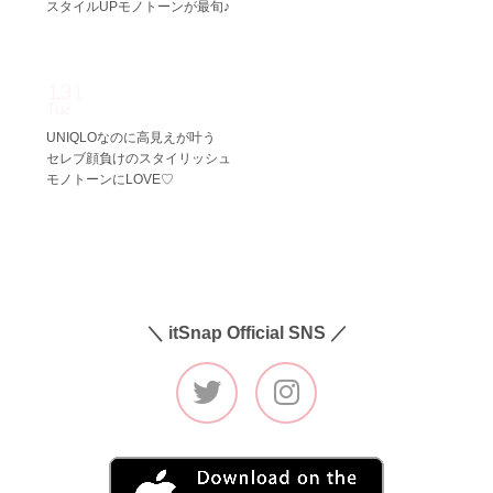
スタイルUPモノトーンが最旬♪
1.31
Tue
UNIQLOなのに高見えが叶う
セレブ顔負けのスタイリッシュ
モノトーンにLOVE♡
＼ itSnap Official SNS ／