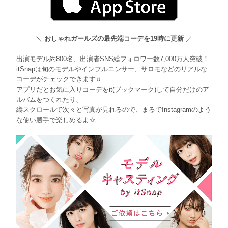
＼
おしゃれガールズの最先端コーデを19時に更新
／
出演モデル約800名、出演者SNS総フォロワー数7,000万人突破！
itSnapは旬のモデルやインフルエンサー、サロモなどのリアルな
コーデがチェックできます♫
アプリだとお気に入りコーデをit(ブックマーク)して自分だけのア
ルバムをつくれたり、
縦スクロールで次々と写真が見れるので、まるでInstagramのよう
な使い勝手で楽しめるよ☆