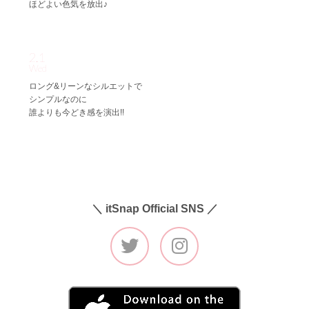
ほどよい色気を放出♪
2.1
Wed
ロング&リーンなシルエットで
シンプルなのに
誰よりも今どき感を演出!!
＼ itSnap Official SNS ／