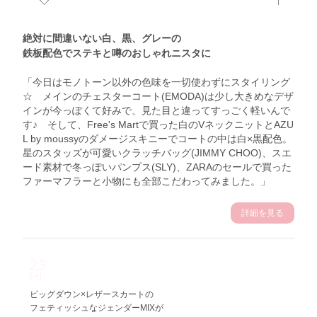
絶対に間違いない白、黒、グレーの
鉄板配色でステキと噂のおしゃれニスタに
「今日はモノトーン以外の色味を一切使わずにスタイリング
☆ メインのチェスターコート(EMODA)は少し大きめなデザ
インが今っぽくて好みで、見た目と違ってすっごく軽いんで
す♪ そして、Free's Martで買った白のVネックニットとAZU
L by moussyのダメージスキニーでコートの中は白×黒配色。
星のスタッズが可愛いクラッチバッグ(JIMMY CHOO)、スエ
ード素材で冬っぽいパンプス(SLY)、ZARAのセールで買った
ファーマフラーと小物にも全部こだわってみました。」
詳細を見る
2.3
Fri
ビッグダウン×レザースカートの
フェティッシュなジェンダーMIXが