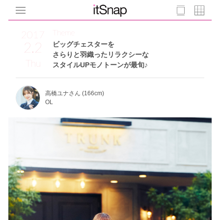
Theme
2017
2.2
ビッグチェスターを
さらりと羽織ったリラクシーな
Thu
スタイルUPモノトーンが最旬♪
高橋ユナさん (166cm)
OL