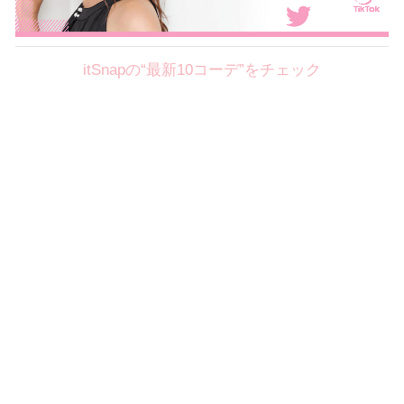
itSnapの“最新10コーデ”をチェック
Theme
8.7
【2026年8月(2／12)】
好印象を約束するミッドサマーの
Fri
旬スタイルに視線集中！ ＠東京
岩永莉子サン (149cm)
青山学院大学二年・20歳