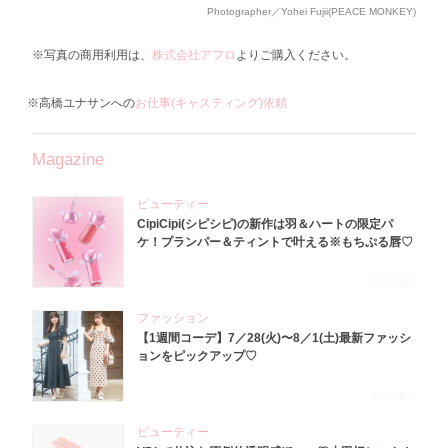
Photographer／Yohei Fujii(PEACE MONKEY)
※写真の商用利用は、
株式会社アフロ
よりご購入ください。
※高橋ユナサンへの
お仕事(キャスティング)依頼
Magazine
ビューティー
CipiCipi(シピシピ)の新作は羽＆ハートの限定パ
ケ！プランパー＆ティントで叶える※もちぷる唇♡
2026.8.6
ファッション
【1週間コーデ】7／28(火)〜8／1(土)最新ファッシ
ョンをピックアップ♡
2026.8.5
ビューティー