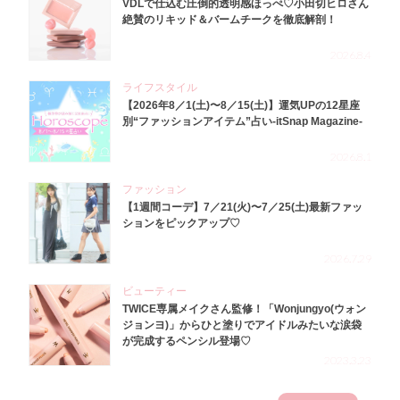
VDLで仕込む圧倒的透明感ほっぺ♡小田切ヒロさん
絶賛のリキッド＆バームチークを徹底解剖！
2026.8.4
ライフスタイル
【2026年8／1(土)〜8／15(土)】運気UPの12星座
別“ファッションアイテム”占い-itSnap Magazine-
2026.8.1
ファッション
【1週間コーデ】7／21(火)〜7／25(土)最新ファッ
ションをピックアップ♡
2026.7.29
ビューティー
TWICE専属メイクさん監修！「Wonjungyo(ウォン
ジョンヨ)」からひと塗りでアイドルみたいな涙袋
が完成するペンシル登場♡
2023.3.23