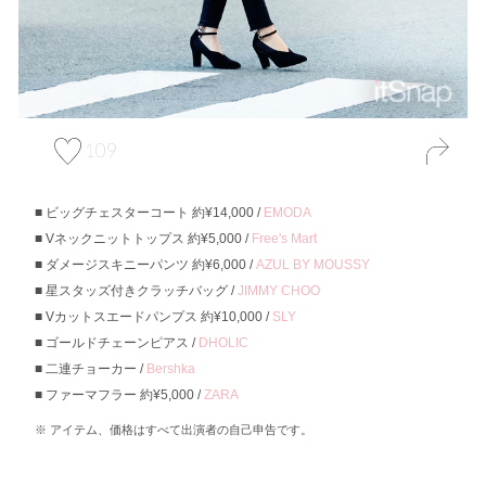
109
ビッグチェスターコート 約¥14,000 /
EMODA
Vネックニットトップス 約¥5,000 /
Free's Mart
ダメージスキニーパンツ 約¥6,000 /
AZUL BY MOUSSY
星スタッズ付きクラッチバッグ /
JIMMY CHOO
Vカットスエードパンプス 約¥10,000 /
SLY
ゴールドチェーンピアス /
DHOLIC
二連チョーカー /
Bershka
ファーマフラー 約¥5,000 /
ZARA
アイテム、価格はすべて出演者の自己申告です。