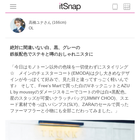
高橋ユナさん (166cm)
OL
絶対に間違いない白、黒、グレーの
鉄板配色でステキと噂のおしゃれニスタに
「今日はモノトーン以外の色味を一切使わずにスタイリング
☆ メインのチェスターコート(EMODA)は少し大きめなデザ
インが今っぽくて好みで、見た目と違ってすっごく軽いんで
す♪ そして、Free's Martで買った白のVネックニットとAZU
L by moussyのダメージスキニーでコートの中は白×黒配色。
星のスタッズが可愛いクラッチバッグ(JIMMY CHOO)、スエ
ード素材で冬っぽいパンプス(SLY)、ZARAのセールで買った
ファーマフラーと小物にも全部こだわってみました。」