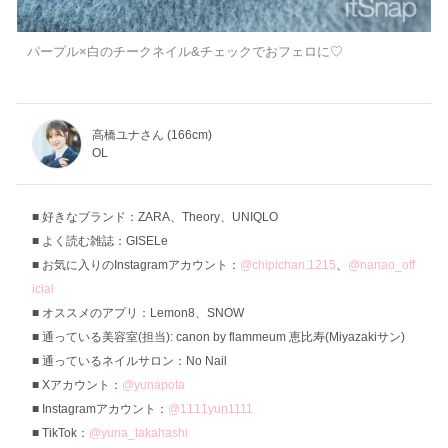
パープル×白のチークネイル&チェックでおフェロに♡
高橋ユナさん (166cm)
OL
好きなブランド：ZARA、Theory、UNIQLO
よく読む雑誌：GISELe
お気に入りのInstagramアカウント：
@chipichan.1215
、
@nanao_off
icial
オススメのアプリ：Lemon8、SNOW
通っている美容室(担当): canon by flammeum 恵比寿(Miyazakiサン)
通っているネイルサロン：No Nail
Xアカウント：
@yunapota
Instagramアカウント：
@1111yun1111
TikTok：
@yuna_takahashi