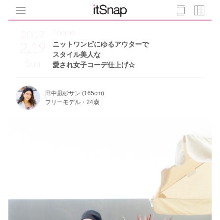
Theme
2017
2.19
ニットワンピにゆるアウターで
スタイル美人な
Sun
愛され女子コーデ仕上げ☆
田中凪砂サン (165cm)
フリーモデル・24歳