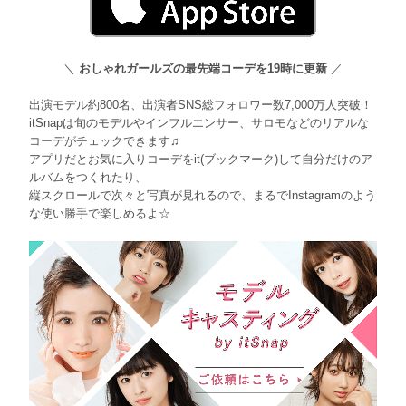
＼
おしゃれガールズの最先端コーデを19時に更新
／
出演モデル約800名、出演者SNS総フォロワー数7,000万人突破！
itSnapは旬のモデルやインフルエンサー、サロモなどのリアルな
コーデがチェックできます♫
アプリだとお気に入りコーデをit(ブックマーク)して自分だけのア
ルバムをつくれたり、
縦スクロールで次々と写真が見れるので、まるでInstagramのよう
な使い勝手で楽しめるよ☆