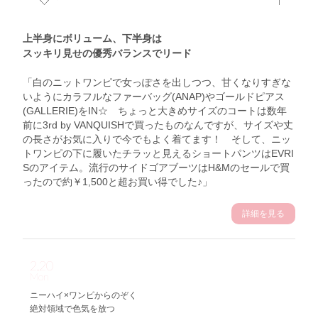
上半身にボリューム、下半身は
スッキリ見せの優秀バランスでリード
「白のニットワンピで女っぽさを出しつつ、甘くなりすぎな
いようにカラフルなファーバッグ(ANAP)やゴールドピアス
(GALLERIE)をIN☆ ちょっと大きめサイズのコートは数年
前に3rd by VANQUISHで買ったものなんですが、サイズや丈
の長さがお気に入りで今でもよく着てます！ そして、ニッ
トワンピの下に履いたチラッと見えるショートパンツはEVRI
Sのアイテム。流行のサイドゴアブーツはH&Mのセールで買
ったので約￥1,500と超お買い得でした♪」
詳細を見る
2.20
Mon
ニーハイ×ワンピからのぞく
絶対領域で色気を放つ