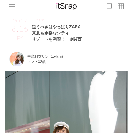
Theme
2017
6.16
狙うべきはやっぱりZARA！
真夏も余裕なシティ
Fri
リゾートを満喫！ ＠関西
中窪利衣サン (154cm)
ママ・32歳