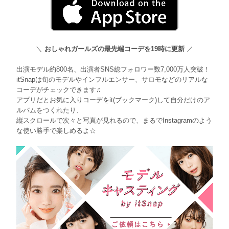
＼
おしゃれガールズの最先端コーデを19時に更新
／
出演モデル約800名、出演者SNS総フォロワー数7,000万人突破！
itSnapは旬のモデルやインフルエンサー、サロモなどのリアルな
コーデがチェックできます♫
アプリだとお気に入りコーデをit(ブックマーク)して自分だけのア
ルバムをつくれたり、
縦スクロールで次々と写真が見れるので、まるでInstagramのよう
な使い勝手で楽しめるよ☆