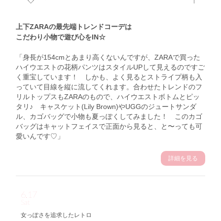
上下ZARAの最先端トレンドコーデは
こだわり小物で遊び心をIN☆
「身長が154cmとあまり高くないんですが、ZARAで買った
ハイウエストの花柄パンツはスタイルUPして見えるのですご
く重宝しています！ しかも、よく見るとストライプ柄も入
っていて目線を縦に流してくれます。合わせたトレンドのフ
リルトップスもZARAのもので、ハイウエストボトムとピッ
タリ♪ キャスケット(Lily Brown)やUGGのジュートサンダ
ル、カゴバッグで小物も夏っぽくしてみました！ このカゴ
バッグはキャットフェイスで正面から見ると、と〜っても可
愛いんです♡」
詳細を見る
6.17
Sat
女っぽさを追求したレトロ