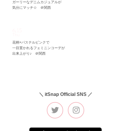
ガーリーなデニムカジュアルが
気分にマッチ☆ ＠関西
6.15
Thu
花柄×パステルピンクで
一目置かれるフェミニンコーデが
出来上がり♪ ＠関西
＼ itSnap Official SNS ／