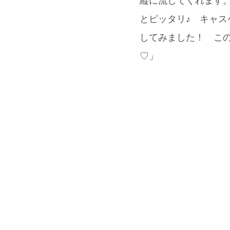
縦に流してくれます。
とピッタリ♪ キャスケ
してみました！ こ
♡」