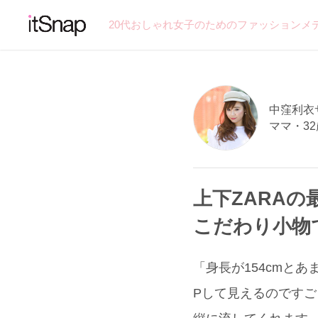
20代おしゃれ女子のためのファッションメ
中窪利衣サン
ママ・32
上下ZARA
こだわり小物
「身長が154cmと
Pして見えるのです