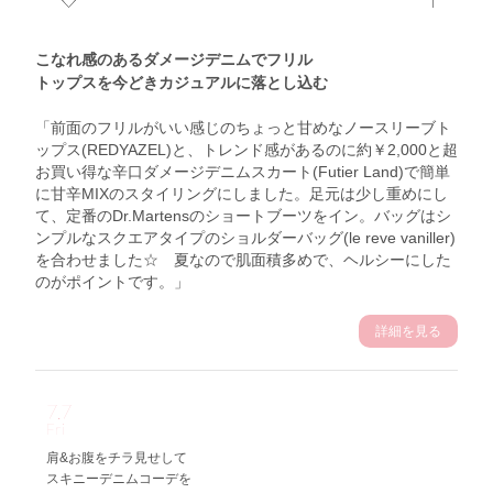
こなれ感のあるダメージデニムでフリル
トップスを今どきカジュアルに落とし込む
「前面のフリルがいい感じのちょっと甘めなノースリーブト
ップス(REDYAZEL)と、トレンド感があるのに約￥2,000と超
お買い得な辛口ダメージデニムスカート(Futier Land)で簡単
に甘辛MIXのスタイリングにしました。足元は少し重めにし
て、定番のDr.Martensのショートブーツをイン。バッグはシ
ンプルなスクエアタイプのショルダーバッグ(le reve vaniller)
を合わせました☆ 夏なので肌面積多めで、ヘルシーにした
のがポイントです。」
詳細を見る
7.7
Fri
肩&お腹をチラ見せして
スキニーデニムコーデを