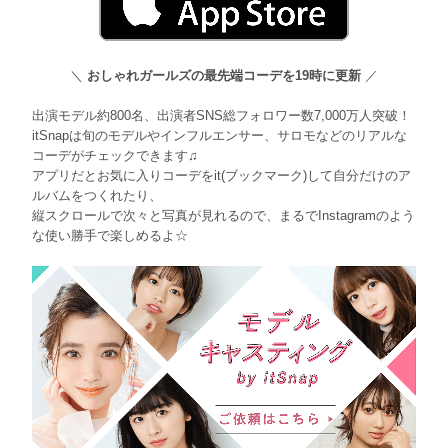
＼
おしゃれガールズの最先端コーデを19時に更新
／
出演モデル約800名、出演者SNS総フォロワー数7,000万人突破！
itSnapは旬のモデルやインフルエンサー、サロモなどのリアルな
コーデがチェックできます♫
アプリだとお気に入りコーデをit(ブックマーク)して自分だけのア
ルバムをつくれたり、
縦スクロールで次々と写真が見れるので、まるでInstagramのよう
な使い勝手で楽しめるよ☆