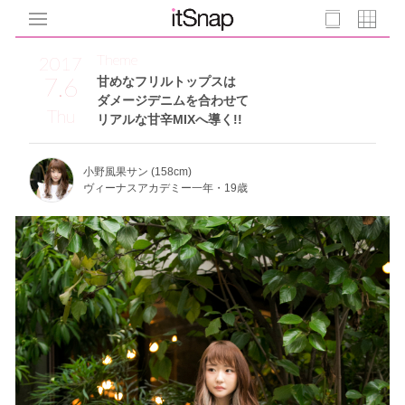
Theme
2017
7.6
甘めなフリルトップスは
ダメージデニムを合わせて
Thu
リアルな甘辛MIXへ導く!!
小野風果サン (158cm)
ヴィーナスアカデミー一年・19歳