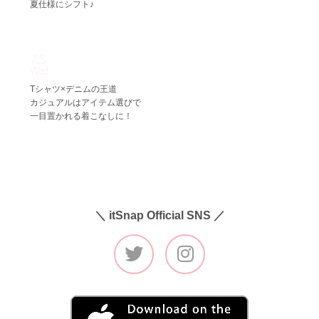
夏仕様にシフト♪
7.5
Wed
Tシャツ×デニムの王道
カジュアルはアイテム選びで
一目置かれる着こなしに！
＼ itSnap Official SNS ／