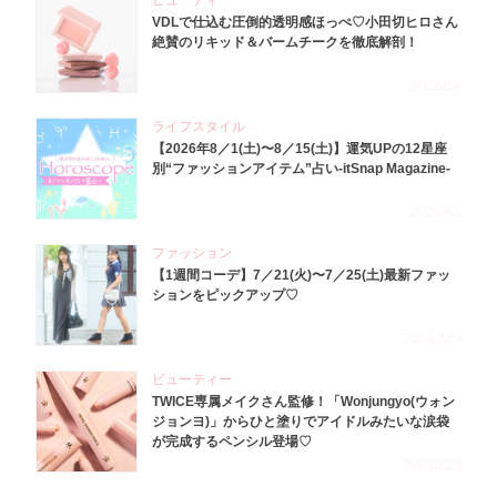
ビューティー
VDLで仕込む圧倒的透明感ほっぺ♡小田切ヒロさん
絶賛のリキッド＆バームチークを徹底解剖！
2026.8.4
ライフスタイル
【2026年8／1(土)〜8／15(土)】運気UPの12星座
別“ファッションアイテム”占い-itSnap Magazine-
2026.8.1
ファッション
【1週間コーデ】7／21(火)〜7／25(土)最新ファッ
ションをピックアップ♡
2026.7.29
ビューティー
TWICE専属メイクさん監修！「Wonjungyo(ウォン
ジョンヨ)」からひと塗りでアイドルみたいな涙袋
が完成するペンシル登場♡
2023.3.23