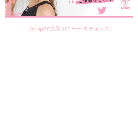
itSnapの“最新10コーデ”をチェック
Theme
8.7
【2026年8月(2／12)】
好印象を約束するミッドサマーの
Fri
旬スタイルに視線集中！ ＠東京
岩永莉子サン (149cm)
青山学院大学二年・20歳