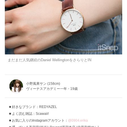
まだまだ人気継続のDaniel WellingtonをさらりとIN
小野風果サン (158cm)
ヴィーナスアカデミー一年・19歳
好きなブランド：REDYAZEL
よく読む雑誌：Scawaii!
お気に入りのInstagramアカウント：
@0904.erika