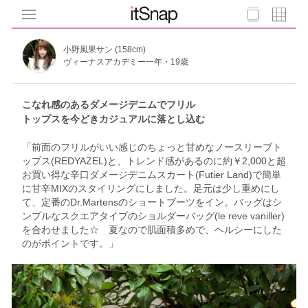
小野風果サン (158cm)
ヴィーナスアカデミー一年・19歳
こなれ感のあるダメージデニムでフリル
トップスを今どきカジュアルに落とし込む
「前面のフリルがいい感じのちょっと甘めなノースリーブト
ップス(REDYAZEL)と、トレンド感があるのに約￥2,000と超
お買い得な辛口ダメージデニムスカート(Futier Land)で簡単
に甘辛MIXのスタイリングにしました。足元は少し重めにし
て、定番のDr.Martensのショートブーツをイン。バッグはシ
ンプルなスクエアタイプのショルダーバッグ(le reve vaniller)
を合わせました☆ 夏なので肌面積多めで、ヘルシーにした
のがポイントです。」