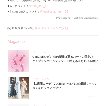
通っている美容室(担当): Beyond原宿本店 (北里和哉サン)
Xアカウント：
@ono_ono_pu
Instagramアカウント：
@tottokostagram__24
Photographer／Michihiro Shimizu(f-me)
※小野風果サンへの
お仕事(キャスティング)依頼
Magazine
ビューティー
CipiCipi(シピシピ)の新作は羽＆ハートの限定パ
ケ！プランパー＆ティントで叶える※もちぷる唇♡
2026.8.6
ファッション
【1週間コーデ】7／28(火)〜8／1(土)最新ファッシ
ョンをピックアップ♡
2026.8.5