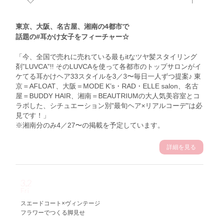
東京、大阪、名古屋、湘南の4都市で
話題の#耳かけ女子をフィーチャー☆
「今、全国で売れに売れている最もitなツヤ髪スタイリング
剤”LUVCA”!! そのLUVCAを使って各都市のトップサロンがイ
ケてる耳かけヘア33スタイルを3／3〜毎日一人ずつ提案♪ 東
京＝AFLOAT、大阪＝MODE K’s・RAD・ELLE salon、名古
屋＝BUDDY HAIR、湘南＝BEAUTRIUMの大人気美容室とコ
ラボした、シチュエーション別"最旬ヘア×リアルコーデ"は必
見です！」
※湘南分のみ4／27〜の掲載を予定しています。
詳細を見る
3.2
Fri
スエードコート×ヴィンテージ
フラワーでつくる脚見せ