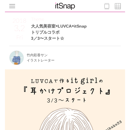
Theme
2018
3.2
大人気美容室×LUVCA×itSnap
トリプルコラボ
Fri
3／3〜スタート☆
竹内彩香サン
イラストレーター