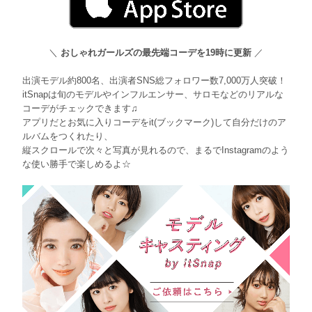
＼
おしゃれガールズの最先端コーデを19時に更新
／
出演モデル約800名、出演者SNS総フォロワー数7,000万人突破！
itSnapは旬のモデルやインフルエンサー、サロモなどのリアルな
コーデがチェックできます♫
アプリだとお気に入りコーデをit(ブックマーク)して自分だけのア
ルバムをつくれたり、
縦スクロールで次々と写真が見れるので、まるでInstagramのよう
な使い勝手で楽しめるよ☆