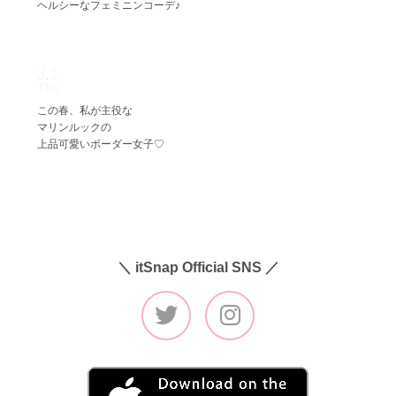
ヘルシーなフェミニンコーデ♪
3.1
Thu
この春、私が主役な
マリンルックの
上品可愛いボーダー女子♡
＼ itSnap Official SNS ／