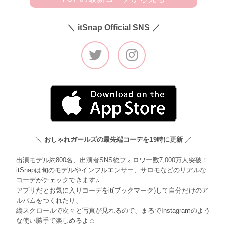
＼ itSnap Official SNS ／
＼
おしゃれガールズの最先端コーデを19時に更新
／
出演モデル約800名、出演者SNS総フォロワー数7,000万人突破！
itSnapは旬のモデルやインフルエンサー、サロモなどのリアルな
コーデがチェックできます♫
アプリだとお気に入りコーデをit(ブックマーク)して自分だけのア
ルバムをつくれたり、
縦スクロールで次々と写真が見れるので、まるでInstagramのよう
な使い勝手で楽しめるよ☆