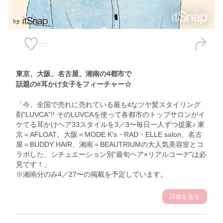
86
東京、大阪、名古屋、湘南の4都市で
話題の#耳かけ女子をフィーチャー☆
「今、全国で売れに売れている最もitなツヤ髪スタイリング
剤”LUVCA”!! そのLUVCAを使って各都市のトップサロンがイ
ケてる耳かけヘア33スタイルを3／3〜毎日一人ずつ提案♪ 東
京＝AFLOAT、大阪＝MODE K’s・RAD・ELLE salon、名古
屋＝BUDDY HAIR、湘南＝BEAUTRIUMの大人気美容室とコ
ラボした、シチュエーション別"最旬ヘア×リアルコーデ"は必
見です！」
※湘南分のみ4／27〜の掲載を予定しています。
詳細を見る