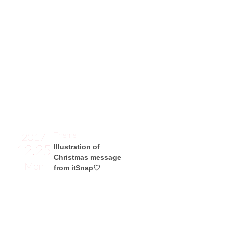
Happy New Year!!
May this be a happy and fruitful year.
新年あけましておめでとうございます！
これからもitSnapをどんどん盛り上げていきますので、本年
もどうぞよろしくお願いします♡
May the year of 2018 bring you a lot of happiness and smile
s.
(2018年、皆様のご多幸をお祈り申し上げます。)
Theme
2017
12.25
Illustration of
Christmas message
Mon
from itSnap♡
竹内彩香サン
イラストレーター