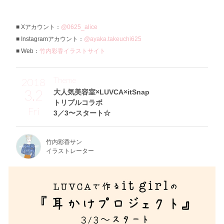
Xアカウント：
@0625_alice
Instagramアカウント：
@ayaka.takeuchi625
Web：
竹内彩香イラストサイト
Theme
2018
3.2
大人気美容室×LUVCA×itSnap
トリプルコラボ
Fri
3／3〜スタート☆
竹内彩香サン
イラストレーター