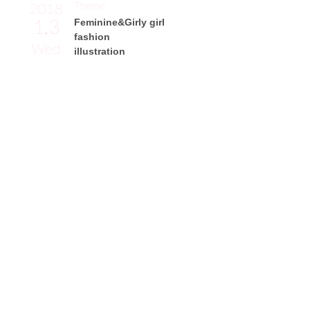
Theme
2018
1.3
Feminine&Girly girl
fashion
Wed
illustration
竹内彩香サン
イラストレーター