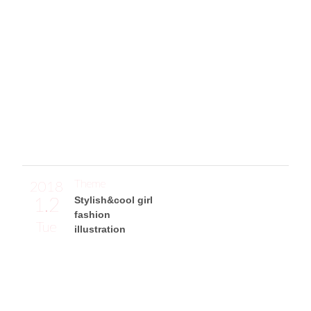
from Coco Chanel's quotes
You never know, maybe that’s the day she has a date with d
estiny. And it’s best to be as pretty as possible for destiny.
by Coco Chanel
「その日、ひょっとしたら、運命の人と出会えるかもしれな
いじゃない。その運命のためにも、できるだけかわいくある
べきだわ。by ココ・シャネル」
Theme
2018
1.2
Stylish&cool girl
fashion
Tue
illustration
竹内彩香サン
イラストレーター