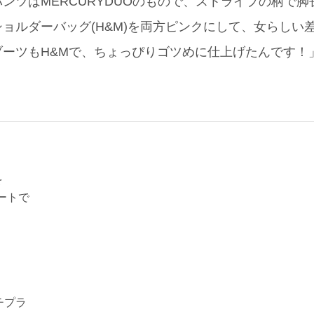
ンツはMERCURYDUOのもので、ストライプの柄で
)とショルダーバッグ(H&M)を両方ピンクにして、女らし
ブーツもH&Mで、ちょっぴりゴツめに仕上げたんです！
を
ートで
チプラ