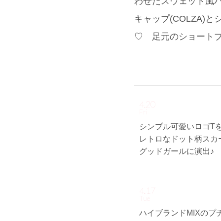
わせたスウェット風パ
キャップ(COLZA
♡ 足元のショート
4.20
Fri
シンプル可愛いロゴT
レトロなドット柄スカ
グッドガールに演出♪
4.17
Tue
ハイブランドMIXのプ