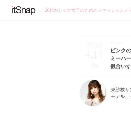
20代おしゃれ女子のためのファッションメ
Theme
2018
ピンク
4.19
ミーハ
Thu
似合いす
東紗枝サン 
モデル、