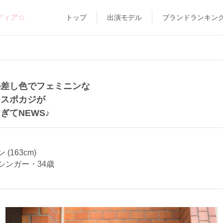
ディア☆
トップ
出演モデル
ブランドランキン
の差し色でフェミニンな
ースポカジが
ぎてNEWS♪
(163cm)
シンガー・34歳