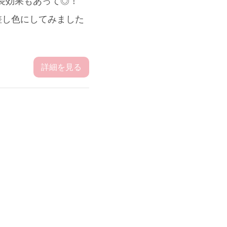
脚長効果もあって◎！
い差し色にしてみました
」
詳細を見る