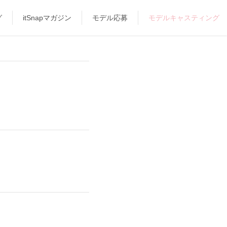
グ
itSnapマガジン
モデル応募
モデルキャスティング