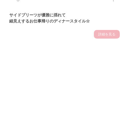
サイドプリーツが優雅に揺れて
細見えするお仕事帰りのディナースタイル☆
詳細を見る
Theme
7.14
"【2026年7月(4／13)】
夏の日差しを味方にする
Tue
アクティブおしゃれSNAP♪＠東京"
保坂玲奈サン (157cm)
モデル、フィットネストレーナー・31歳