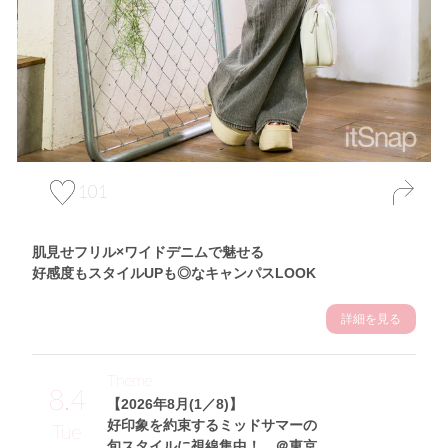
101
肌見せフリル×ワイドデニムで魅せる
好感度もスタイルUPも◎なキャンパスLOOK
詳細を見る
Theme
8.4
【2026年8月(1／8)】
好印象を約束するミッドサマーの
Tue
旬スタイルに視線集中！ ＠東京