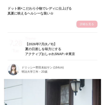
ドット柄×こだわり小物でレディに仕上げる
真夏に映えるヘルシーな装い☆
詳細を見る
Theme
7.28
【2026年7月(8／9)】
夏の日差しを味方にする
Tue
アクティブおしゃれSNAP♪＠東京
ドリッシー野田未結サン (164cm)
明治大学三年・20歳