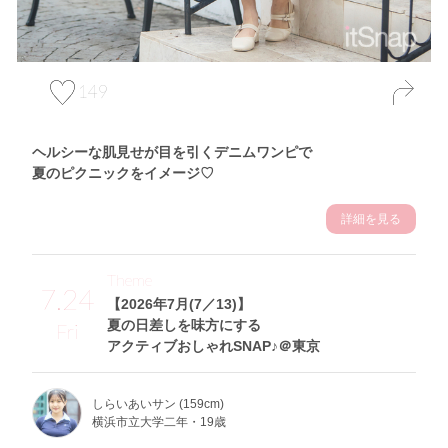
149
ヘルシーな肌見せが目を引くデニムワンピで
夏のピクニックをイメージ♡
詳細を見る
Theme
7.24
【2026年7月(7／13)】
夏の日差しを味方にする
Fri
アクティブおしゃれSNAP♪＠東京
しらいあいサン (159cm)
横浜市立大学二年・19歳