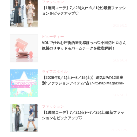
ファッション
【1週間コーデ】7／28(火)〜8／1(土)最新ファッシ
ョンをピックアップ♡
2026.8.5
ビューティー
VDLで仕込む圧倒的透明感ほっぺ♡小田切ヒロさん
絶賛のリキッド＆バームチークを徹底解剖！
2026.8.4
ライフスタイル
【2026年8／1(土)〜8／15(土)】運気UPの12星座
別“ファッションアイテム”占い-itSnap Magazine-
2026.8.1
ファッション
【1週間コーデ】7／21(火)〜7／25(土)最新ファッ
ションをピックアップ♡
2026.7.29