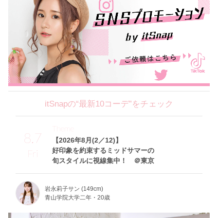
itSnapの“最新10コーデ”をチェック
Theme
8.7
【2026年8月(2／12)】
好印象を約束するミッドサマーの
Fri
旬スタイルに視線集中！ ＠東京
岩永莉子サン (149cm)
青山学院大学二年・20歳