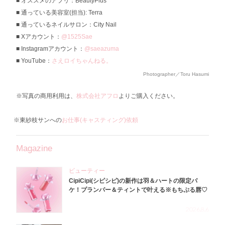
オススメのアプリ：BeautyPlus
通っている美容室(担当): Terra
通っているネイルサロン：City Nail
Xアカウント：
@1525Sae
Instagramアカウント：
@saeazuma
YouTube：
さえロイちゃんねる。
Photographer／Toru Hasumi
※写真の商用利用は、
株式会社アフロ
よりご購入ください。
※東紗枝サンへの
お仕事(キャスティング)依頼
Magazine
ビューティー
CipiCipi(シピシピ)の新作は羽＆ハートの限定パ
ケ！プランパー＆ティントで叶える※もちぷる唇♡
2026.8.6