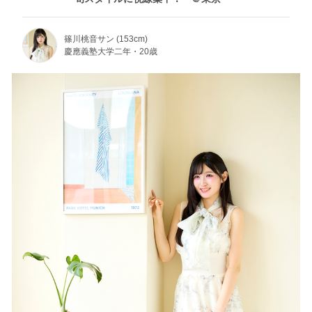
篠川桃音サン (153cm)
慶應義塾大学二年・20歳