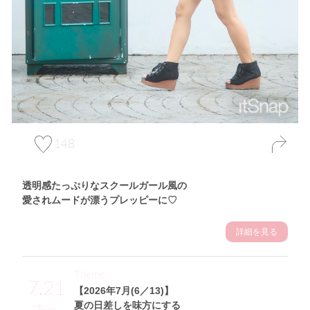
148
透明感たっぷりなスクールガール風の
愛されムードが漂うプレッピーに♡
詳細を見る
Theme
7.21
【2026年7月(6／13)】
夏の日差しを味方にする
Tue