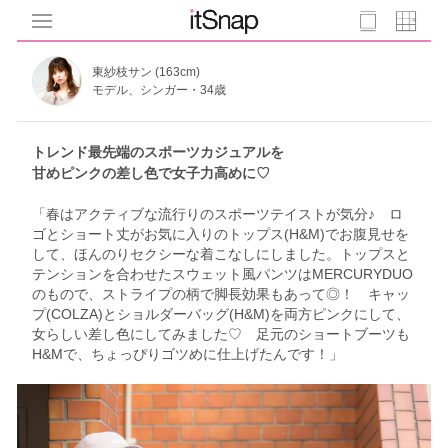
東紗枝サン (163cm)
モデル、シンガー・34歳
トレンド最先端のスポーツカジュアルを
甘めピンクの差し色で女子力高めに♡
「春はアクティブな流行りのスポーツテイストが気分♪ ロ
ゴとショート丈がお気に入りのトップス(H&M)でお腹見せを
して、ほんのりセクシーな着こなしにしました。トップスと
テンションを合わせたスウェット風パンツはMERCURYDUO
のもので、ストライプの柄で脚長効果もあって◎！ キャッ
プ(COLZA)とショルダーバッグ(H&M)を両方ピンクにして、
女らしい差し色にしてみました♡ 足元のショートブーツも
H&Mで、ちょっぴりゴツめに仕上げたんです！」