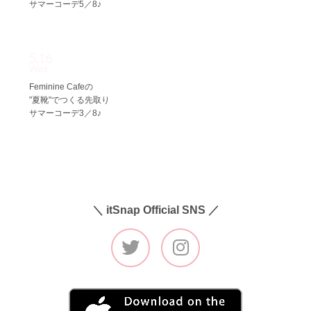
サマーコーデ5／8♪
5.16
Wed
Feminine Cafeの
"夏靴"でつくる先取り
サマーコーデ3／8♪
＼ itSnap Official SNS ／