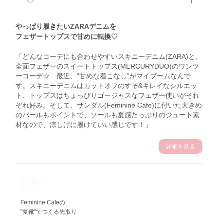
やっぱり履きたいZARAデニムを
フェザートップスで甘めに転換♡
「どんなコーデにも合わせやすいスキニーデニム(ZARA)と、
全面フェザーのスイートトップス(MERCURYDUO)のワンツ
ーコーデ☆ 最近、”甘めな着こなし”がマイブームなんで
す。スキニーデニムはカットオフのすそ&キレイなシルエッ
ト、トップスはちょっぴりゴージャスなフェザー使いがそれ
ぞれ好み。そして、サンダル(Feminine Cafe)に付いた大きめ
のパールもポイントで、ソールも夏感たっぷりのジュート素
材なので、涼しげに履けていい感じです！」
詳細を見る
5.18
Fri
Feminine Cafeの
"夏靴"でつくる先取り