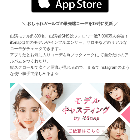
＼
おしゃれガールズの最先端コーデを19時に更新
／
出演モデル約800名、出演者SNS総フォロワー数7,000万人突破！
itSnapは旬のモデルやインフルエンサー、サロモなどのリアルな
コーデがチェックできます♫
アプリだとお気に入りコーデをit(ブックマーク)して自分だけのア
ルバムをつくれたり、
縦スクロールで次々と写真が見れるので、まるでInstagramのよう
な使い勝手で楽しめるよ☆