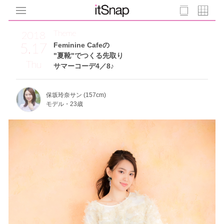
Theme
2018
5.17
Feminine Cafeの
"夏靴"でつくる先取り
Thu
サマーコーデ4／8♪
保坂玲奈サン (157cm)
モデル・23歳