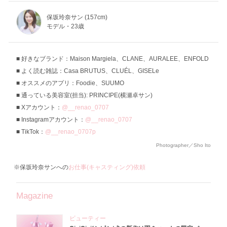
保坂玲奈サン (157cm)
モデル・23歳
好きなブランド：Maison Margiela、CLANE、AURALEE、ENFOLD
よく読む雑誌：Casa BRUTUS、CLUÉL、GISELe
オススメのアプリ：Foodie、SUUMO
通っている美容室(担当): PRINCIPE(横瀬卓サン)
Xアカウント：
@__renao_0707
Instagramアカウント：
@__renao_0707
TikTok：
@__renao_0707p
Photographer／Sho Ito
※保坂玲奈サンへの
お仕事(キャスティング)依頼
Magazine
ビューティー