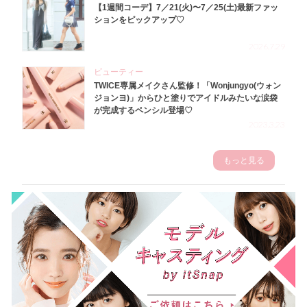
【1週間コーデ】7／21(火)〜7／25(土)最新ファッ
ションをピックアップ♡
2026.7.29
ビューティー
TWICE専属メイクさん監修！「Wonjungyo(ウォン
ジョンヨ)」からひと塗りでアイドルみたいな涙袋
が完成するペンシル登場♡
2023.3.23
もっと見る