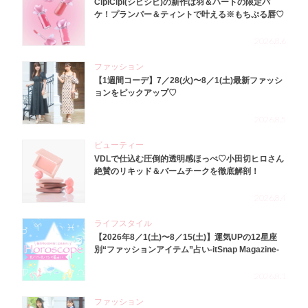
CipiCipi(シピシピ)の新作は羽＆ハートの限定パ
ケ！プランパー＆ティントで叶える※もちぷる唇♡
2026.8.6
ファッション
【1週間コーデ】7／28(火)〜8／1(土)最新ファッシ
ョンをピックアップ♡
2026.8.5
ビューティー
VDLで仕込む圧倒的透明感ほっぺ♡小田切ヒロさん
絶賛のリキッド＆バームチークを徹底解剖！
2026.8.4
ライフスタイル
【2026年8／1(土)〜8／15(土)】運気UPの12星座
別“ファッションアイテム”占い-itSnap Magazine-
2026.8.1
ファッション