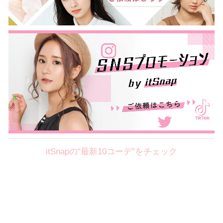
itSnapの“最新10コーデ”をチェック
Theme
8.7
【2026年8月(2／12)】
好印象を約束するミッドサマーの
Fri
旬スタイルに視線集中！ ＠東京