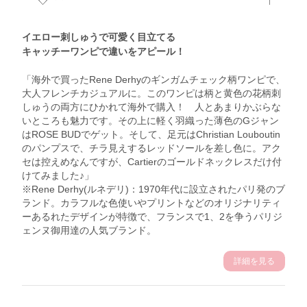
イエロー刺しゅうで可愛く目立てる
キャッチーワンピで違いをアピール！
「海外で買ったRene Derhyのギンガムチェック柄ワンピで、
大人フレンチカジュアルに。このワンピは柄と黄色の花柄刺
しゅうの両方にひかれて海外で購入！ 人とあまりかぶらな
いところも魅力です。その上に軽く羽織った薄色のGジャン
はROSE BUDでゲット。そして、足元はChristian Louboutin
のパンプスで、チラ見えするレッドソールを差し色に。アク
セは控えめなんですが、Cartierのゴールドネックレスだけ付
けてみました♪」
※Rene Derhy(ルネデリ)：1970年代に設立されたパリ発のブ
ランド。カラフルな色使いやプリントなどのオリジナリティ
ーあるれたデザインが特徴で、フランスで1、2を争うパリジ
ェンヌ御用達の人気ブランド。
詳細を見る