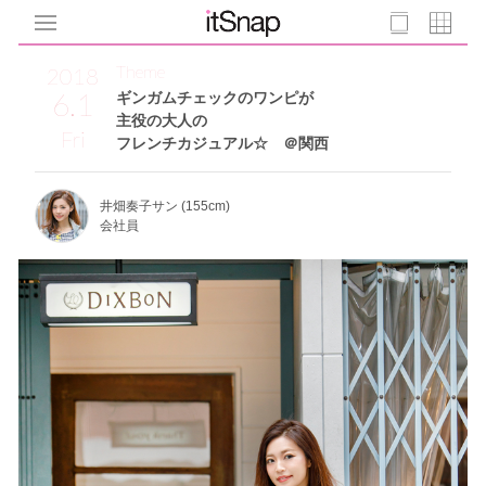
Theme
2018
6.1
ギンガムチェックのワンピが
主役の大人の
Fri
フレンチカジュアル☆ ＠関西
井畑奏子サン (155cm)
会社員