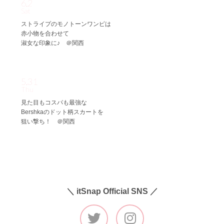
6.2
Sat
ストライプのモノトーンワンピは
赤小物を合わせて
淑女な印象に♪ ＠関西
5.31
Thu
見た目もコスパも最強な
Bershkaのドット柄スカートを
狙い撃ち！ ＠関西
＼ itSnap Official SNS ／