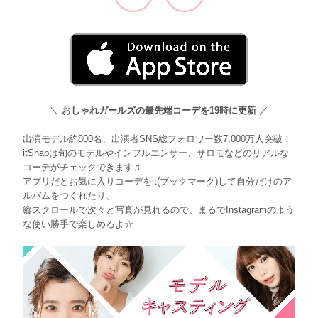
＼
おしゃれガールズの最先端コーデを19時に更新
／
出演モデル約800名、出演者SNS総フォロワー数7,000万人突破！
itSnapは旬のモデルやインフルエンサー、サロモなどのリアルな
コーデがチェックできます♫
アプリだとお気に入りコーデをit(ブックマーク)して自分だけのア
ルバムをつくれたり、
縦スクロールで次々と写真が見れるので、まるでInstagramのよう
な使い勝手で楽しめるよ☆