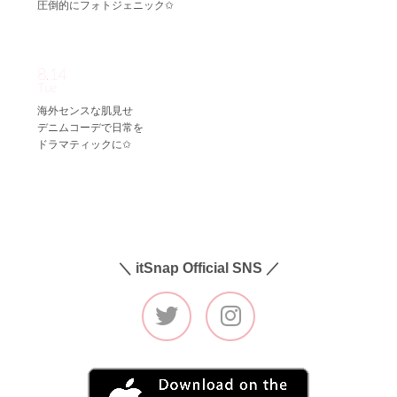
圧倒的にフォトジェニック✩
8.14
Tue
海外センスな肌見せ
デニムコーデで日常を
ドラマティックに✩
＼ itSnap Official SNS ／