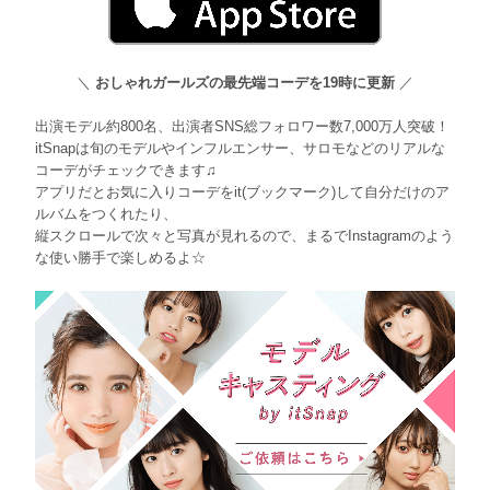
＼
おしゃれガールズの最先端コーデを19時に更新
／
出演モデル約800名、出演者SNS総フォロワー数7,000万人突破！
itSnapは旬のモデルやインフルエンサー、サロモなどのリアルな
コーデがチェックできます♫
アプリだとお気に入りコーデをit(ブックマーク)して自分だけのア
ルバムをつくれたり、
縦スクロールで次々と写真が見れるので、まるでInstagramのよう
な使い勝手で楽しめるよ☆