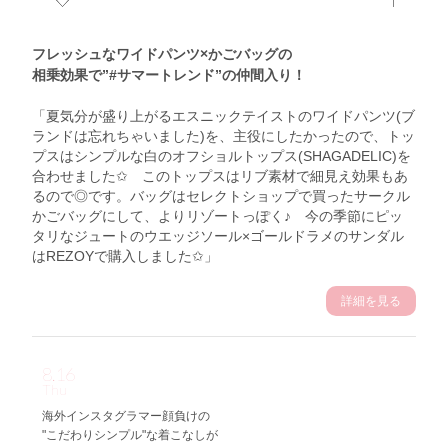
フレッシュなワイドパンツ×かごバッグの
相乗効果で”#サマートレンド”の仲間入り！
「夏気分が盛り上がるエスニックテイストのワイドパンツ(ブ
ランドは忘れちゃいました)を、主役にしたかったので、トッ
プスはシンプルな白のオフショルトップス(SHAGADELIC)を
合わせました✩ このトップスはリブ素材で細見え効果もあ
るので◎です。バッグはセレクトショップで買ったサークル
かごバッグにして、よりリゾートっぽく♪ 今の季節にピッ
タリなジュートのウエッジソール×ゴールドラメのサンダル
はREZOYで購入しました✩」
詳細を見る
8.16
Thu
海外インスタグラマー顔負けの
"こだわりシンプル"な着こなしが