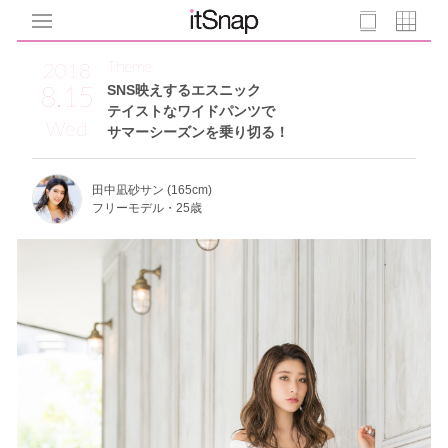
Theme
2018
8.15
SNS映えするエスニック
テイストなワイドパンツで
Wed
サマーシーズンを乗り切る！
田中凪砂サン (165cm)
フリーモデル・25歳