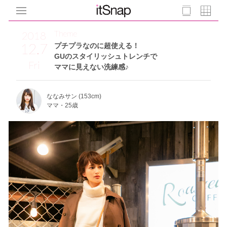
Theme
2018
12.7
プチプラなのに超使える！
GUのスタイリッシュトレンチで
Fri
ママに見えない洗練感♪
ななみサン (153cm)
ママ・25歳