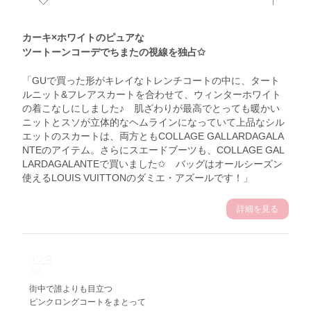
カーキ×ホワイトのピュアな
ツートーンコーデでちまたの視線を独占✩
「GUで買った形がキレイなトレンチコートの中に、タート
ルニット&フレアスカートを合わせて、ウィンターホワイト
の着こなしにしました♪ 肌ざわりが最高でとっても暖かい
ニットとスソが立体的なヘムラインになっていて上品なシル
エットのスカートは、両方ともCOLLAGE GALLARDAGALA
NTEのアイテム。さらにスエードブーツも、COLLAGE GAL
LARDAGALANTEで買いました✩ バッグはオールシーズン
使えるLOUIS VUITTONのダミエ・アズールです！」
詳細を見る
12.8
Sat
街中で誰よりも目立つ
ピンクロングコートをまとって