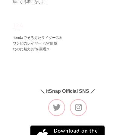
絵になる着こなしに！
12.6
Thu
riendaでそろえたライダース&
ワンピのレイヤードが"簡単
なのに魅力的"を実現✩
＼ itSnap Official SNS ／