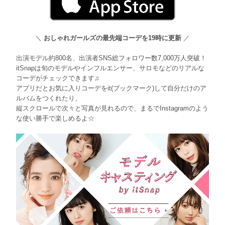
＼
おしゃれガールズの最先端コーデを19時に更新
／
出演モデル約800名、出演者SNS総フォロワー数7,000万人突破！
itSnapは旬のモデルやインフルエンサー、サロモなどのリアルな
コーデがチェックできます♫
アプリだとお気に入りコーデをit(ブックマーク)して自分だけのア
ルバムをつくれたり、
縦スクロールで次々と写真が見れるので、まるでInstagramのよう
な使い勝手で楽しめるよ☆