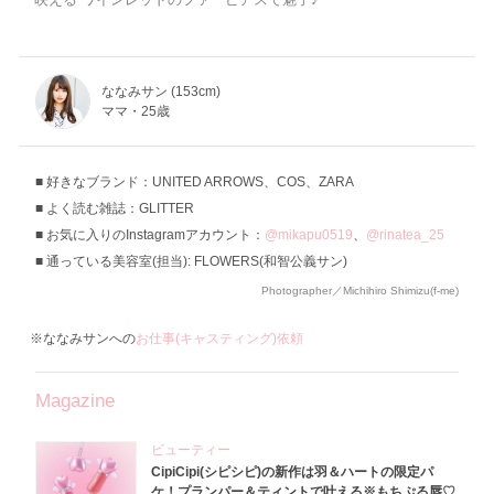
ななみサン (153cm)
ママ・25歳
好きなブランド：UNITED ARROWS、COS、ZARA
よく読む雑誌：GLITTER
お気に入りのInstagramアカウント：
@mikapu0519
、
@rinatea_25
通っている美容室(担当): FLOWERS(和智公義サン)
Photographer／Michihiro Shimizu(f-me)
※ななみサンへの
お仕事(キャスティング)依頼
Magazine
ビューティー
CipiCipi(シピシピ)の新作は羽＆ハートの限定パ
ケ！プランパー＆ティントで叶える※もちぷる唇♡