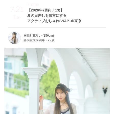
Theme
7.21
【2026年7月(6／13)】
夏の日差しを味方にする
Tue
アクティブおしゃれSNAP♪＠東京
昼間彩花サン (156cm)
國學院大學四年・22歳