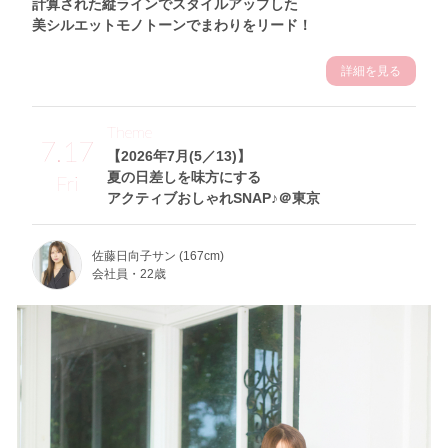
計算された縦ラインでスタイルアップした
美シルエットモノトーンでまわりをリード！
詳細を見る
Theme
7.17
【2026年7月(5／13)】
夏の日差しを味方にする
Fri
アクティブおしゃれSNAP♪＠東京
佐藤日向子サン (167cm)
会社員・22歳