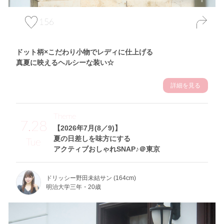
156
ドット柄×こだわり小物でレディに仕上げる
真夏に映えるヘルシーな装い☆
詳細を見る
Theme
7.28
【2026年7月(8／9)】
夏の日差しを味方にする
Tue
アクティブおしゃれSNAP♪＠東京
ドリッシー野田未結サン (164cm)
明治大学三年・20歳