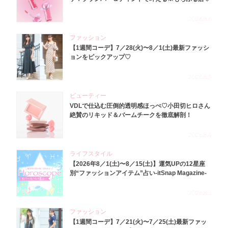
2026.8.6
ファッション
【1週間コーデ】7／28(火)〜8／1(土)最新ファッシ
ョンをピックアップ♡
2026.8.5
ビューティー
VDLで仕込む圧倒的透明感ほっぺ♡小田切ヒロさん
絶賛のリキッド＆バームチークを徹底解剖！
2026.8.4
ライフスタイル
【2026年8／1(土)〜8／15(土)】運気UPの12星座
別“ファッションアイテム”占い-itSnap Magazine-
2026.8.1
ファッション
【1週間コーデ】7／21(火)〜7／25(土)最新ファッ