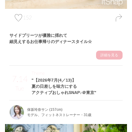
152
サイドプリーツが優雅に揺れて
細見えするお仕事帰りのディナースタイル☆
詳細を見る
Theme
7.14
"【2026年7月(4／13)】
夏の日差しを味方にする
Tue
アクティブおしゃれSNAP♪＠東京"
保坂玲奈サン (157cm)
モデル、フィットネストレーナー・31歳