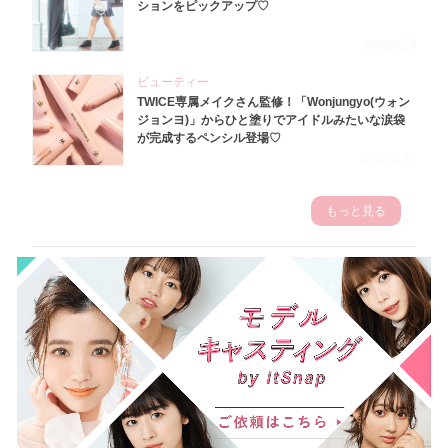
ションをピックアップ♡
2026.7.29
ビューティー
TWICE専属メイクさん監修！「Wonjungyo(ウォン
ジョンヨ)」からひと塗りでアイドルみたいな涙袋
が完成するペンシル登場♡
2023.3.23
もっと見る