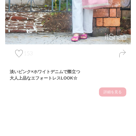
153
淡いピンク×ホワイトデニムで際立つ
大人上品なエフォートレスLOOK☆
詳細を見る
Theme
7.10
【2026年7月(3／13)】
夏の日差しを味方にする
Fri
アクティブおしゃれSNAP♪＠東京