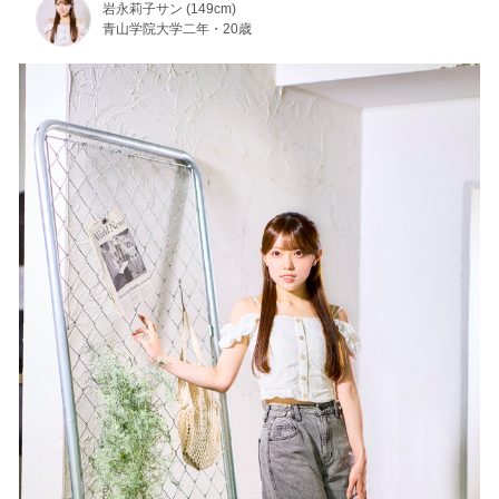
岩永莉子サン (149cm)
青山学院大学二年・20歳