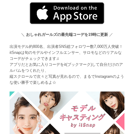
＼
おしゃれガールズの最先端コーデを19時に更新
／
出演モデル約800名、出演者SNS総フォロワー数7,000万人突破！
itSnapは旬のモデルやインフルエンサー、サロモなどのリアルな
コーデがチェックできます♫
アプリだとお気に入りコーデをit(ブックマーク)して自分だけのア
ルバムをつくれたり、
縦スクロールで次々と写真が見れるので、まるでInstagramのよう
な使い勝手で楽しめるよ☆