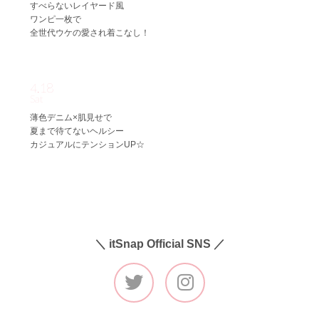
すべらないレイヤード風
ワンピ一枚で
全世代ウケの愛され着こなし！
4.18
Sat
薄色デニム×肌見せで
夏まで待てないヘルシー
カジュアルにテンションUP☆
＼ itSnap Official SNS ／