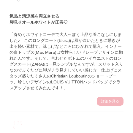
気品と清涼感を両立させる
脚見せオールホワイトが圧巻♡
「春めくホワイトコーデで大人っぽく上品な着こなしにしま
した♪ このロングコート(Elura)は風が吹いたときに動きが
出る軽い素材で、涼しげなところにひかれて購入。インナー
の白トップス(Max Mara)は女性らしいドレープデザインに惚
れたんです。そして、合わせたボトムのハイウエストのロン
グスカート(ZARA)は一見シンプルなんですが、スリット入り
なので歩くたびに脚がチラ見えしていい感じ☆ 仕上げにス
タッズ盛りだくさんのChristian Louboutinのショートブー
ツ、珍しいデザインのLOUIS VUITTONハンドバッグでクラ
スアップさせてみたんです！」
詳細を見る
4.25
Sat