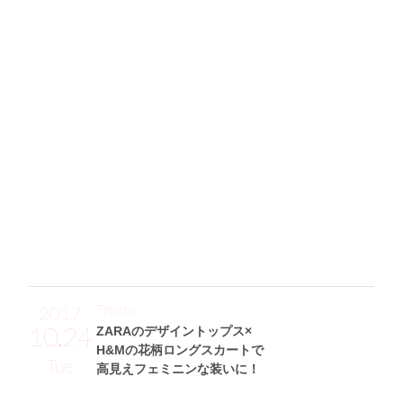
#ジェニック な花柄ワンピがニット
カーデ&ブーツで理想の美シルエットに！
「レースアップロングブーツ(ESPERANZA)で足元は辛口、
それ以外はガーリーアイテムでまとめた甘辛MIXコーデ✩
Max Maraのグレーのロングニットカーデは合わせやすい
し、肌ざわりがすごくよくて、これを着るだけで幸せになれ
る♡ 中に着た小花柄のミニワンピ(SAINT LAURENT)は、
前とうしろでスソの長さが違うのがお気に入り♪ そして、
差し色にしたヴィンテージライクなグリーンのチェーンバッ
グは、五年ぐらい前に買ったCHANELのアイテムです。」
Theme
2017
10.24
ZARAのデザイントップス×
H&Mの花柄ロングスカートで
Tue
高見えフェミニンな装いに！