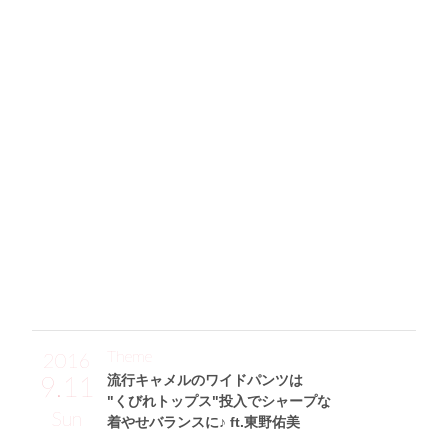
楽かわなイージーワンピはボルドー
合わせでグッと秋っぽくシフト！
「カジュアルにもおめかししたときにも使える、AGNOSTの
ワンピで簡単スタイリング♪ もう秋だけれど、今日は暑か
ったので肌感多めなんです☆ でも、差し色にしたmiu miu
のボルドーサンダルで秋らしさもIN♪ このサンダルはヒー
ルが高いのに歩きやすいからお気に入り！ 薄くて持ちやす
いクラッチバッグはGIVENCHY、パールが付いたサングラス
はCHANELとハイブランドなんですが、ピアスはMURUA、
ブレスレットはLAGUNAMOONでリアルクローズブランドと
MIXしたんです♡」
Theme
2016
9.11
流行キャメルのワイドパンツは
"くびれトップス"投入でシャープな
Sun
着やせバランスに♪ ft.東野佑美