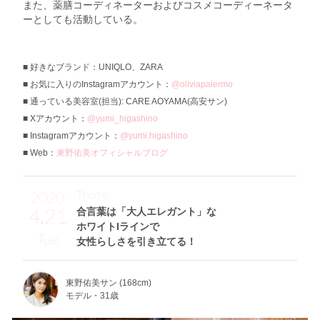
また、薬膳コーディネーターおよびコスメコーディーネータ
ーとしても活動している。
好きなブランド：UNIQLO、ZARA
お気に入りのInstagramアカウント：
@oliviapalermo
通っている美容室(担当): CARE AOYAMA(高安サン)
Xアカウント：
@yumi_higashino
Instagramアカウント：
@yumi.higashino
Web：
東野佑美オフィシャルブログ
Theme
2020
4.21
合言葉は「大人エレガント」な
ホワイトIラインで
Tue
女性らしさを引き立てる！
東野佑美サン (168cm)
モデル・31歳