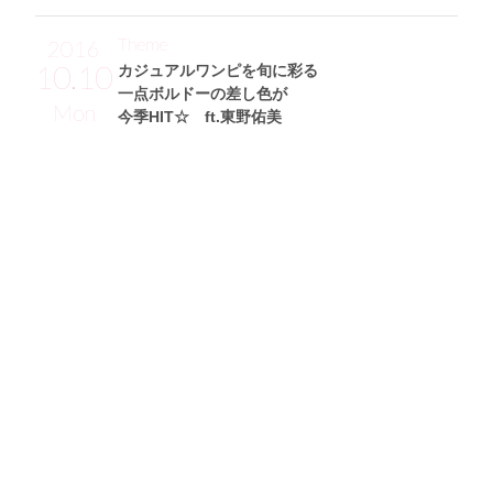
Theme
2016
10.10
カジュアルワンピを旬に彩る
一点ボルドーの差し色が
Mon
今季HIT☆ ft.東野佑美
東野佑美サン (168cm)
モデル・28歳