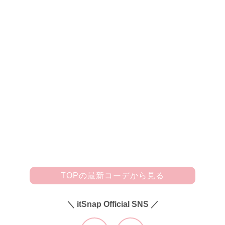
ふわりと揺れるシフォンロングスカートを
MA-1で辛口にシフト！
「肌触りのよいやわらか素材のロングスカート(TONAL)を選
んで動きやすさ重視のコーディネートにしました。合わせた
春アウターはコンパクトなMA-1(AGNOST)で、ボタンがゴー
ルドのくすんだ感じになっていてお気に入り♡ ヴィンテー
ジっぽいバッグはCHANEL。ESPERANZAのサンダルはフリ
ンジが取り外しできるところと、ソールがウッドになってい
るところが好き♪」
TOPの最新コーデから見る
＼ itSnap Official SNS ／