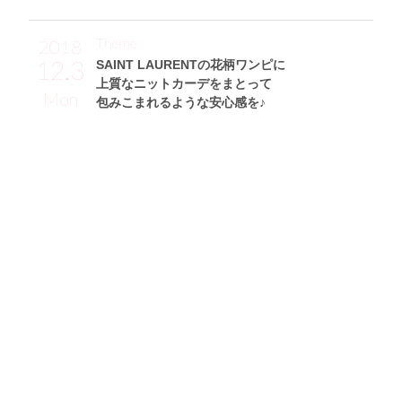
Theme
2018
12.3
SAINT LAURENTの花柄ワンピに
上質なニットカーデをまとって
Mon
包みこまれるような安心感を♪
東野佑美サン (168cm)
モデル・30歳