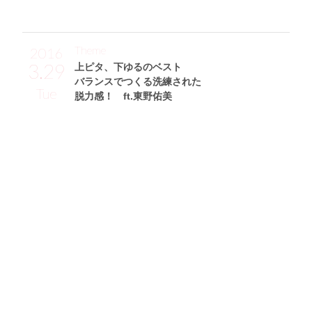
Theme
2016
3.29
上ピタ、下ゆるのベスト
バランスでつくる洗練された
Tue
脱力感！ ft.東野佑美
東野佑美サン (168cm)
モデル・27歳