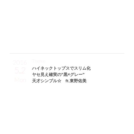
で着ヤセさせつつ、かなりボリューミーなワイドパンツ(AG
NOST)を合せてちょっぴり”ゆるピタ”バランスに。そして、
サンダル(CHANEL)とバッグ(SAINT LAURENT)は黒で統一し
てコーデを引き締めました。あと、小物やアクセ類にパール
を散りばめたのも今日のポイントなんです♪」
Theme
2016
5.2
ハイネックトップスでスリム化
ヤセ見え確実の"黒×グレー"
Mon
天才シンプル☆ ft.東野佑美
東野佑美サン (168cm)
モデル・27歳