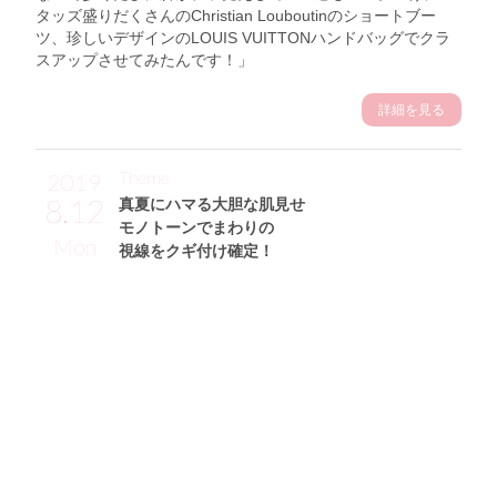
タッズ盛りだくさんのChristian Louboutinのショートブー
ツ、珍しいデザインのLOUIS VUITTONハンドバッグでクラ
スアップさせてみたんです！」
詳細を見る
Theme
2019
8.12
真夏にハマる大胆な肌見せ
モノトーンでまわりの
Mon
視線をクギ付け確定！
東野佑美サン (168cm)
モデル・31歳