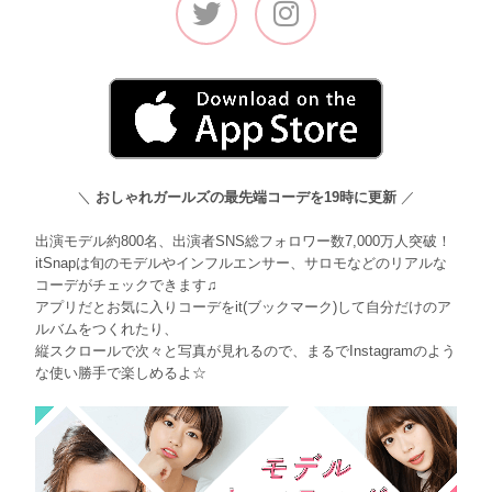
＼
おしゃれガールズの最先端コーデを19時に更新
／
出演モデル約800名、出演者SNS総フォロワー数7,000万人突破！
itSnapは旬のモデルやインフルエンサー、サロモなどのリアルな
コーデがチェックできます♫
アプリだとお気に入りコーデをit(ブックマーク)して自分だけのア
ルバムをつくれたり、
縦スクロールで次々と写真が見れるので、まるでInstagramのよう
な使い勝手で楽しめるよ☆