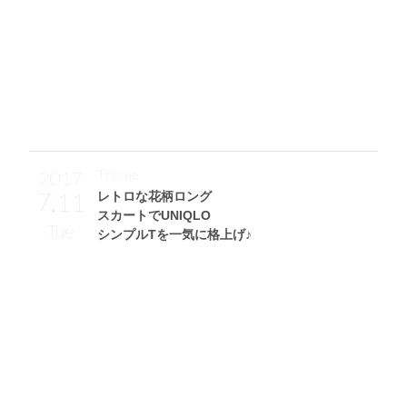
ート♪ 洋服がプチプラなので小物はハイブランドでまとめ
て、ブーツはSAINT LAURENT、バッグはBALENCIAGAのア
イテムにしました。キャスケット(CA4LA)は毛足の短いファ
ーがとってもいい感じ！ フープピアスもスカートと同じH&
Mのアイテムで約￥500なんです♡」
Theme
2017
7.11
レトロな花柄ロング
スカートでUNIQLO
Tue
シンプルTを一気に格上げ♪
東野佑美サン (168cm)
モデル・29歳