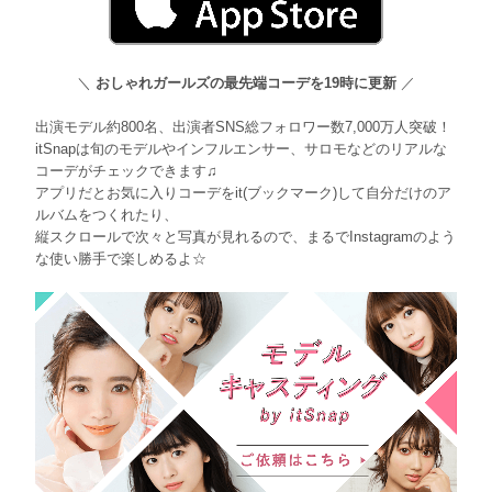
＼
おしゃれガールズの最先端コーデを19時に更新
／
出演モデル約800名、出演者SNS総フォロワー数7,000万人突破！
itSnapは旬のモデルやインフルエンサー、サロモなどのリアルな
コーデがチェックできます♫
アプリだとお気に入りコーデをit(ブックマーク)して自分だけのア
ルバムをつくれたり、
縦スクロールで次々と写真が見れるので、まるでInstagramのよう
な使い勝手で楽しめるよ☆