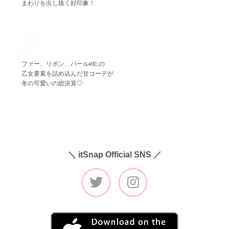
まわりを出し抜く好印象！
1.29
Fri
ファー、リボン、パールetc.の
乙女要素を詰め込んだ甘コーデが
冬の可愛いの総決算♡
＼ itSnap Official SNS ／