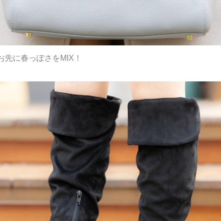
先に春っぽさをMIX！