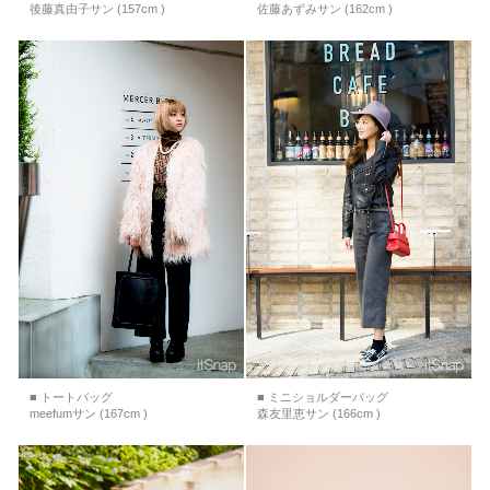
後藤真由子サン (157cm )
佐藤あずみサン (162cm )
■ トートバッグ
■ ミニショルダーバッグ
meefumサン (167cm )
森友里恵サン (166cm )