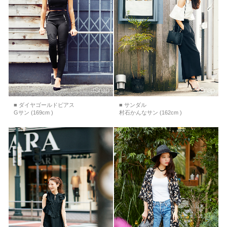
■ ダイヤゴールドピアス
■ サンダル
Gサン (169cm )
村石かんなサン (162cm )