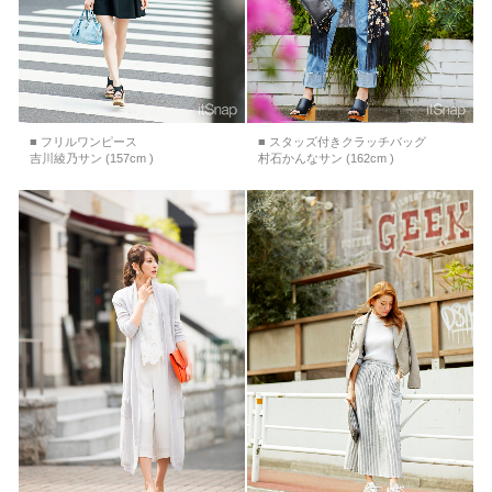
■ フリルワンピース
■ スタッズ付きクラッチバッグ
吉川綾乃サン (157cm )
村石かんなサン (162cm )