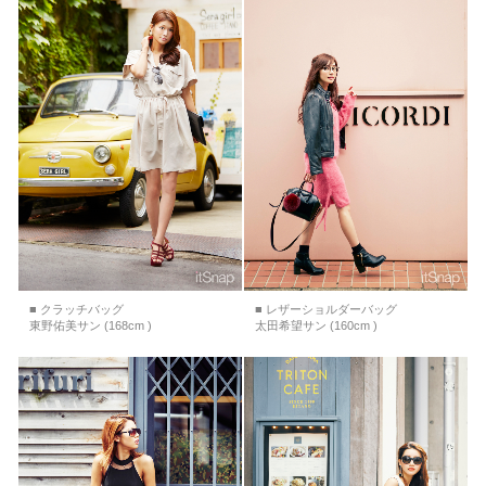
■ クラッチバッグ
■ レザーショルダーバッグ
東野佑美サン (168cm )
太田希望サン (160cm )