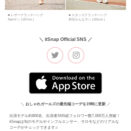
■ レザークラッチバッグ
■ スタッズクラッチバッグ
Naoサン (167cm )
村石かんなサン (162cm )
＼ itSnap Official SNS ／
＼
おしゃれガールズの最先端コーデを19時に更新
／
出演モデル約800名、出演者SNS総フォロワー数7,000万人突破！
itSnapは旬のモデルやインフルエンサー、サロモなどのリアルな
コーデがチェックできます♫