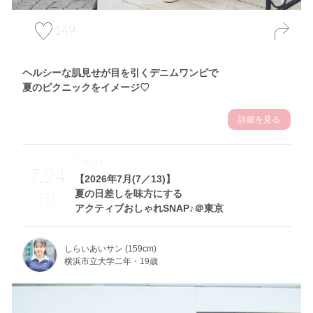
149
ヘルシーな肌見せが目を引くデニムワンピで
夏のピクニックをイメージ♡
詳細を見る
Theme
7.24
【2026年7月(7／13)】
夏の日差しを味方にする
Fri
アクティブおしゃれSNAP♪＠東京
しらいあいサン (159cm)
横浜市立大学二年・19歳