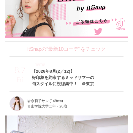
itSnapの“最新10コーデ”をチェック
Theme
8.7
【2026年8月(2／12)】
好印象を約束するミッドサマーの
Fri
旬スタイルに視線集中！ ＠東京
岩永莉子サン (149cm)
青山学院大学二年・20歳