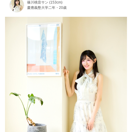
篠川桃音サン (153cm)
慶應義塾大学二年・20歳