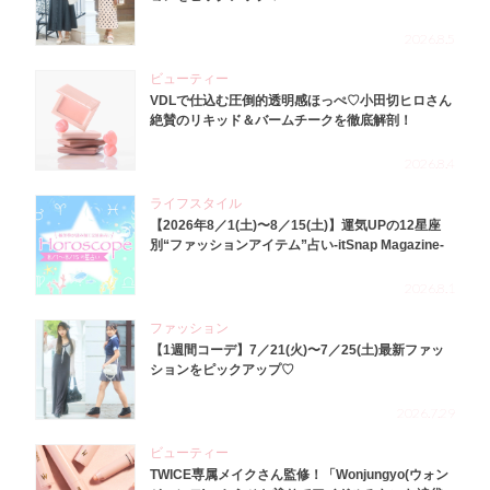
2026.8.5
ビューティー
VDLで仕込む圧倒的透明感ほっぺ♡小田切ヒロさん
絶賛のリキッド＆バームチークを徹底解剖！
2026.8.4
ライフスタイル
【2026年8／1(土)〜8／15(土)】運気UPの12星座
別“ファッションアイテム”占い-itSnap Magazine-
2026.8.1
ファッション
【1週間コーデ】7／21(火)〜7／25(土)最新ファッ
ションをピックアップ♡
2026.7.29
ビューティー
TWICE専属メイクさん監修！「Wonjungyo(ウォン