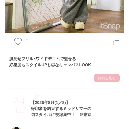
65
肌見せフリル×ワイドデニムで魅せる
好感度もスタイルUPも◎なキャンパスLOOK
詳細を見る
Theme
8.4
【2026年8月(1／8)】
好印象を約束するミッドサマーの
Tue
旬スタイルに視線集中！ ＠東京