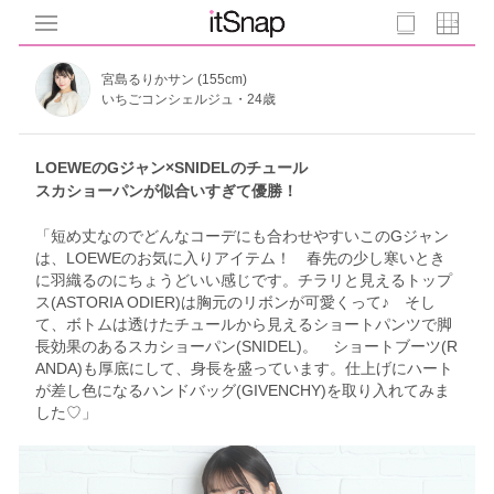
宮島るりかサン (155cm)
いちごコンシェルジュ・24歳
LOEWEのGジャン×SNIDELのチュール
スカショーパンが似合いすぎて優勝！
「短め丈なのでどんなコーデにも合わせやすいこのGジャン
は、LOEWEのお気に入りアイテム！ 春先の少し寒いとき
に羽織るのにちょうどいい感じです。チラリと見えるトップ
ス(ASTORIA ODIER)は胸元のリボンが可愛くって♪ そし
て、ボトムは透けたチュールから見えるショートパンツで脚
長効果のあるスカショーパン(SNIDEL)。 ショートブーツ(R
ANDA)も厚底にして、身長を盛っています。仕上げにハート
が差し色になるハンドバッグ(GIVENCHY)を取り入れてみま
した♡」