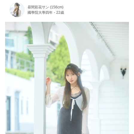
昼間彩花サン (156cm)
國學院大學四年・22歳