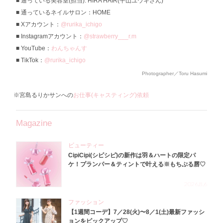
通っている美容室(担当): HIRA HAIR(平山ユウキさん)
通っているネイルサロン：HOME
Xアカウント：
@rurika_ichigo
Instagramアカウント：
@strawberry___r.m
YouTube：
わんちゃんす
TikTok：
@rurika_ichigo
Photographer／Toru Hasumi
※宮島るりかサンへの
お仕事(キャスティング)依頼
Magazine
ビューティー
CipiCipi(シピシピ)の新作は羽＆ハートの限定パ
ケ！プランパー＆ティントで叶える※もちぷる唇♡
2026.8.6
ファッション
【1週間コーデ】7／28(火)〜8／1(土)最新ファッシ
ョンをピックアップ♡