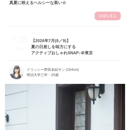
真夏に映えるヘルシーな装い☆
詳細を見る
Theme
7.28
【2026年7月(8／9)】
夏の日差しを味方にする
Tue
アクティブおしゃれSNAP♪＠東京
ドリッシー野田未結サン (164cm)
明治大学三年・20歳