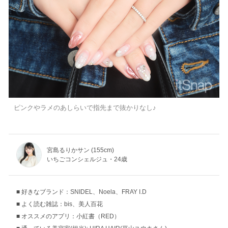
ピンクやラメのあしらいで指先まで抜かりなし♪
宮島るりかサン (155cm)
いちごコンシェルジュ・24歳
好きなブランド：SNIDEL、Noela、FRAY I.D
よく読む雑誌：bis、美人百花
オススメのアプリ：小紅書（RED）