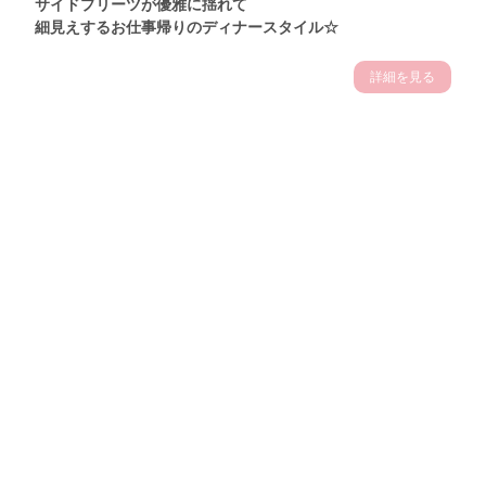
サイドプリーツが優雅に揺れて
細見えするお仕事帰りのディナースタイル☆
詳細を見る
Theme
7.14
"【2026年7月(4／13)】
夏の日差しを味方にする
Tue
アクティブおしゃれSNAP♪＠東京"
保坂玲奈サン (157cm)
モデル、フィットネストレーナー・31歳