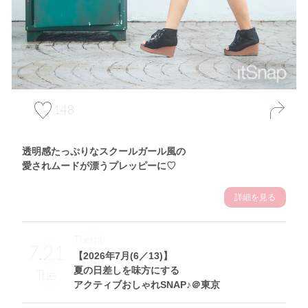
148
透明感たっぷりなスクールガール風の
愛されムードが漂うプレッピーに♡
詳細を見る
Theme
7.21
【2026年7月(6／13)】
夏の日差しを味方にする
Tue
アクティブおしゃれSNAP♪＠東京