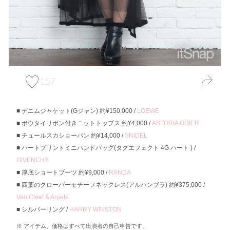
157
デニムジャケット(Gジャン) 約¥150,000 /
LOEWE
ボウタイリボン付きニットトップス 約¥4,000 /
ASTORIA ODIER
チュールスカショーパン 約¥14,000 /
SNIDEL
ハートプリントミニハンドバッグ(タグエフェクト 4G ハート ) /
GIVENCHY
厚底ショートブーツ 約¥9,000 /
RANDA
四葉のクローバーモチーフネックレス(アルハンブラ) 約¥375,000 /
Van Cleef & Arpels
シルバーリング /
HARRY WINSTON
アイテム、価格はすべて出演者の自己申告です。