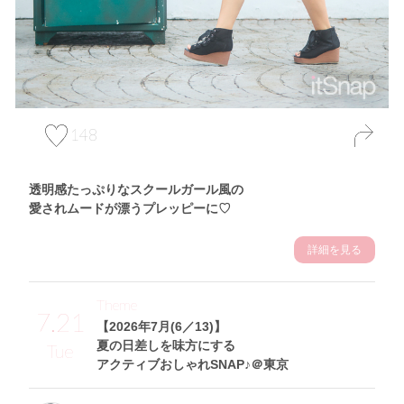
148
透明感たっぷりなスクールガール風の
愛されムードが漂うプレッピーに♡
詳細を見る
Theme
7.21
【2026年7月(6／13)】
夏の日差しを味方にする
Tue
アクティブおしゃれSNAP♪＠東京