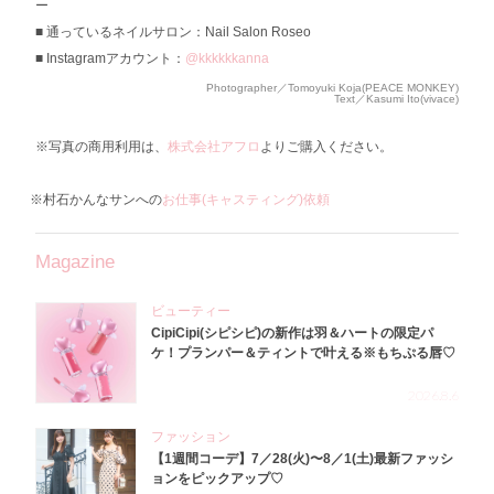
ー
通っているネイルサロン：Nail Salon Roseo
Instagramアカウント：
@kkkkkkanna
Photographer／Tomoyuki Koja(PEACE MONKEY)
Text／Kasumi Ito(vivace)
※写真の商用利用は、
株式会社アフロ
よりご購入ください。
※村石かんなサンへの
お仕事(キャスティング)依頼
Magazine
ビューティー
CipiCipi(シピシピ)の新作は羽＆ハートの限定パ
ケ！プランパー＆ティントで叶える※もちぷる唇♡
2026.8.6
ファッション
【1週間コーデ】7／28(火)〜8／1(土)最新ファッシ
ョンをピックアップ♡