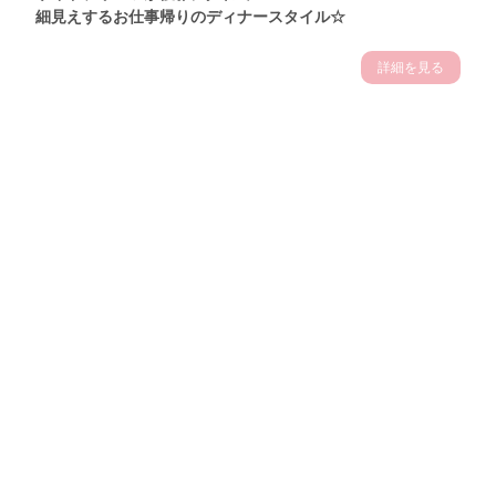
細見えするお仕事帰りのディナースタイル☆
詳細を見る
Theme
7.14
"【2026年7月(4／13)】
夏の日差しを味方にする
Tue
アクティブおしゃれSNAP♪＠東京"
保坂玲奈サン (157cm)
モデル、フィットネストレーナー・31歳