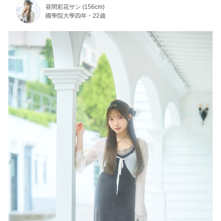
昼間彩花サン (156cm)
國學院大學四年・22歳