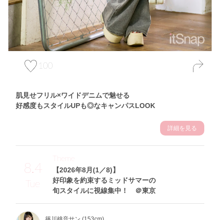
100
肌見せフリル×ワイドデニムで魅せる
好感度もスタイルUPも◎なキャンパスLOOK
詳細を見る
Theme
8.4
【2026年8月(1／8)】
好印象を約束するミッドサマーの
Tue
旬スタイルに視線集中！ ＠東京
篠川桃音サン (153cm)