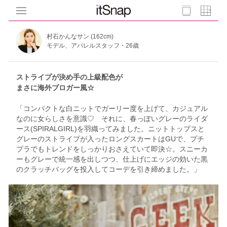
村石かんなサン (162cm)
モデル、アパレルスタッフ・26歳
ストライプが決め手の上級配色が
まさに海外ブロガー風☆
「コンパクトな白ニットでガーリー度を上げて、カジュアル
なのに女らしさを意識♡ それに、春っぽいグレーのライダ
ース(SPIRALGIRL)を羽織ってみました。ニットトップスと
グレーのストライプが入ったロングスカートはGUで、プチ
プラでもトレンドをしっかりおさえていて即決☆。スニーカ
ーもグレーで統一感を出しつつ、仕上げにエッジの効いた黒
のクラッチバッグを投入してコーデを引き締めました。」