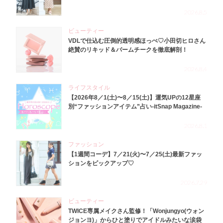
2026.8.5
ビューティー
VDLで仕込む圧倒的透明感ほっぺ♡小田切ヒロさん
絶賛のリキッド＆バームチークを徹底解剖！
2026.8.4
ライフスタイル
【2026年8／1(土)〜8／15(土)】運気UPの12星座
別“ファッションアイテム”占い-itSnap Magazine-
2026.8.1
ファッション
【1週間コーデ】7／21(火)〜7／25(土)最新ファッ
ションをピックアップ♡
2026.7.29
ビューティー
TWICE専属メイクさん監修！「Wonjungyo(ウォン
ジョンヨ)」からひと塗りでアイドルみたいな涙袋