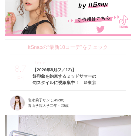
itSnapの“最新10コーデ”をチェック
Theme
8.7
【2026年8月(2／12)】
好印象を約束するミッドサマーの
Fri
旬スタイルに視線集中！ ＠東京
岩永莉子サン (149cm)
青山学院大学二年・20歳