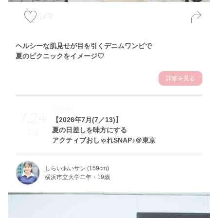
149
ヘルシーな肌見せが目を引くデニムワンピで
夏のピクニックをイメージ♡
詳細を見る
Theme
7.24
【2026年7月(7／13)】
夏の日差しを味方にする
Fri
アクティブおしゃれSNAP♪＠東京
しらいあいサン (159cm)
横浜市立大学二年・19歳