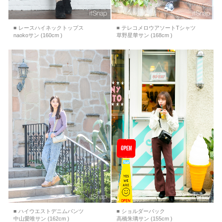
■ レースハイネックトップス
■ テレコメロウアソートTシャツ
naokoサン (160cm )
草野星華サン (168cm )
■ ハイウエストデニムパンツ
■ ショルダーバック
中山愛唯サン (162cm )
高橋朱璃サン (155cm )