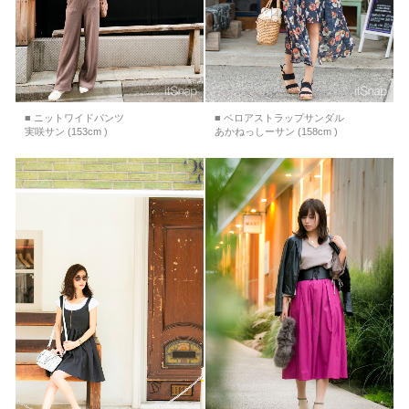
■ ニットワイドパンツ
■ ベロアストラップサンダル
実咲サン (153cm )
あかねっしーサン (158cm )