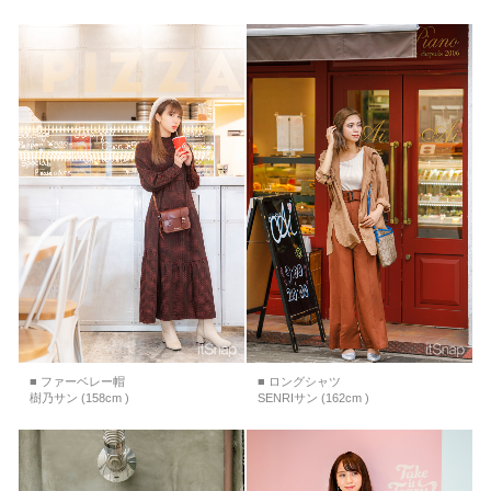
■ ファーベレー帽
■ ロングシャツ
樹乃サン (158cm )
SENRIサン (162cm )