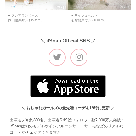
■ フレアワンピース
■ サッシュベルト
岡田優菜サン (153cm )
石倉侑芽サン (160cm )
＼ itSnap Official SNS ／
＼
おしゃれガールズの最先端コーデを19時に更新
／
出演モデル約800名、出演者SNS総フォロワー数7,000万人突破！
itSnapは旬のモデルやインフルエンサー、サロモなどのリアルな
コーデがチェックできます♫