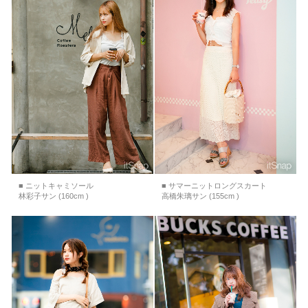
■ ニットキャミソール
■ サマーニットロングスカート
林彩子サン (160cm )
高橋朱璃サン (155cm )