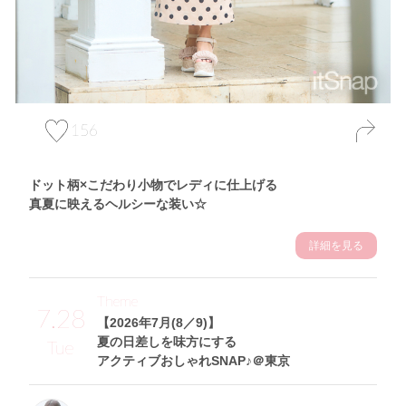
156
ドット柄×こだわり小物でレディに仕上げる
真夏に映えるヘルシーな装い☆
詳細を見る
Theme
7.28
【2026年7月(8／9)】
夏の日差しを味方にする
Tue
アクティブおしゃれSNAP♪＠東京