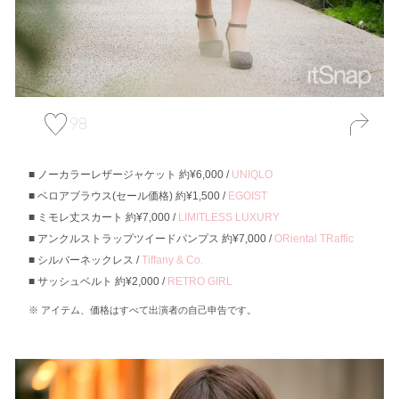
98
ノーカラーレザージャケット 約¥6,000 /
UNIQLO
ベロアブラウス(セール価格) 約¥1,500 /
EGOIST
ミモレ丈スカート 約¥7,000 /
LIMITLESS LUXURY
アンクルストラップツイードパンプス 約¥7,000 /
ORiental TRaffic
シルバーネックレス /
Tiffany & Co.
サッシュベルト 約¥2,000 /
RETRO GIRL
アイテム、価格はすべて出演者の自己申告です。