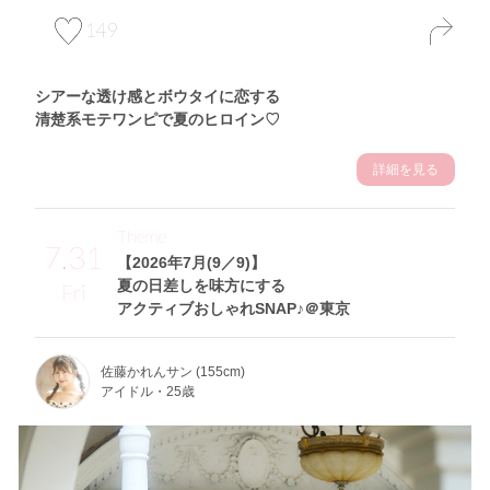
149
シアーな透け感とボウタイに恋する
清楚系モテワンピで夏のヒロイン♡
詳細を見る
Theme
7.31
【2026年7月(9／9)】
夏の日差しを味方にする
Fri
アクティブおしゃれSNAP♪＠東京
佐藤かれんサン (155cm)
アイドル・25歳