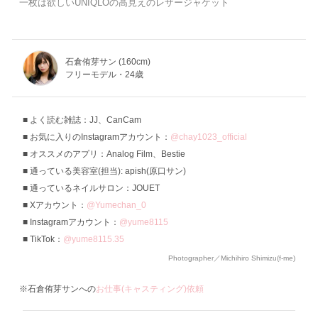
一枚は欲しいUNIQLOの高見えのレザージャケット
石倉侑芽サン (160cm)
フリーモデル・24歳
よく読む雑誌：JJ、CanCam
お気に入りのInstagramアカウント：
@chay1023_official
オススメのアプリ：Analog Film、Bestie
通っている美容室(担当): apish(原口サン)
通っているネイルサロン：JOUET
Xアカウント：
@Yumechan_0
Instagramアカウント：
@yume8115
TikTok：
@yume8115.35
Photographer／Michihiro Shimizu(f-me)
※石倉侑芽サンへの
お仕事(キャスティング)依頼