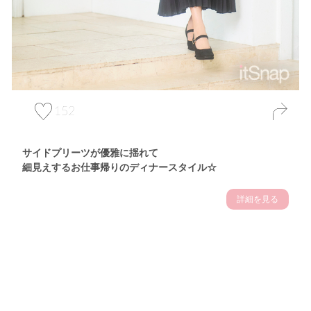
152
サイドプリーツが優雅に揺れて
細見えするお仕事帰りのディナースタイル☆
詳細を見る
Theme
7.14
"【2026年7月(4／13)】
夏の日差しを味方にする
Tue
アクティブおしゃれSNAP♪＠東京"