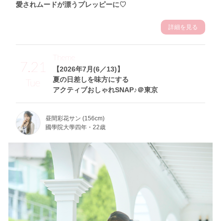
愛されムードが漂うプレッピーに♡
詳細を見る
Theme
7.21
【2026年7月(6／13)】
夏の日差しを味方にする
Tue
アクティブおしゃれSNAP♪＠東京
昼間彩花サン (156cm)
國學院大學四年・22歳