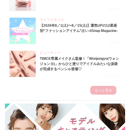
2026.8.4
ライフスタイル
【2026年8／1(土)〜8／15(土)】運気UPの12星座
別“ファッションアイテム”占い-itSnap Magazine-
2026.8.1
ビューティー
TWICE専属メイクさん監修！「Wonjungyo(ウォン
ジョンヨ)」からひと塗りでアイドルみたいな涙袋
が完成するペンシル登場♡
2023.3.23
もっと見る