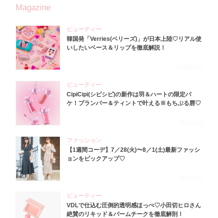
Magazine
ビューティー
韓国発「Verries(ベリーズ)」が日本上陸♡リアル使
いしたいベース＆リップを徹底解説！
2026.8.10
ビューティー
CipiCipi(シピシピ)の新作は羽＆ハートの限定パ
ケ！プランパー＆ティントで叶える※もちぷる唇♡
2026.8.6
ファッション
【1週間コーデ】7／28(火)〜8／1(土)最新ファッシ
ョンをピックアップ♡
2026.8.5
ビューティー
VDLで仕込む圧倒的透明感ほっぺ♡小田切ヒロさん
絶賛のリキッド＆バームチークを徹底解剖！