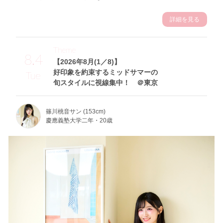
詳細を見る
Theme
8.4
【2026年8月(1／8)】
好印象を約束するミッドサマーの
Tue
旬スタイルに視線集中！ ＠東京
篠川桃音サン (153cm)
慶應義塾大学二年・20歳