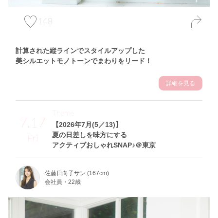
148
計算された縦ラインでスタイルアップした
美シルエットモノトーンでまわりをリード！
詳細を見る
Theme
7.17
【2026年7月(5／13)】
夏の日差しを味方にする
Fri
アクティブおしゃれSNAP♪＠東京
佐藤日向子サン (167cm)
会社員・22歳