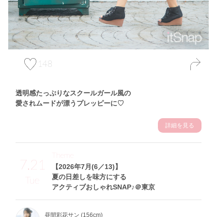
148
透明感たっぷりなスクールガール風の
愛されムードが漂うプレッピーに♡
詳細を見る
Theme
7.21
【2026年7月(6／13)】
夏の日差しを味方にする
Tue
アクティブおしゃれSNAP♪＠東京
昼間彩花サン (156cm)