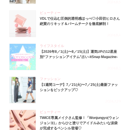
2026.8.5
ビューティー
VDLで仕込む圧倒的透明感ほっぺ♡小田切ヒロさん
絶賛のリキッド＆バームチークを徹底解剖！
2026.8.4
ライフスタイル
【2026年8／1(土)〜8／15(土)】運気UPの12星座
別“ファッションアイテム”占い-itSnap Magazine-
2026.8.1
ファッション
【1週間コーデ】7／21(火)〜7／25(土)最新ファッ
ションをピックアップ♡
2026.7.29
ビューティー
TWICE専属メイクさん監修！「Wonjungyo(ウォン
ジョンヨ)」からひと塗りでアイドルみたいな涙袋
が完成するペンシル登場♡