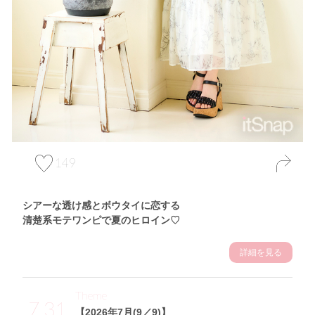
149
シアーな透け感とボウタイに恋する
清楚系モテワンピで夏のヒロイン♡
詳細を見る
Theme
7.31
【2026年7月(9／9)】