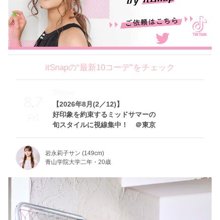
itSnapの“最新10コーデ”をチェック
Theme
8.7
【2026年8月(2／12)】
好印象を約束するミッドサマーの
Fri
旬スタイルに視線集中！ ＠東京
岩永莉子サン (149cm)
青山学院大学二年・20歳