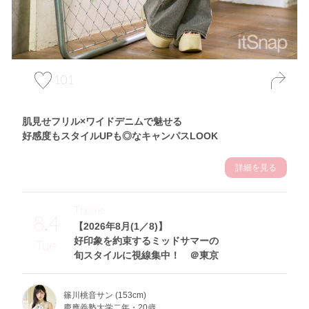
101
肌見せフリル×ワイドデニムで魅せる
好感度もスタイルUPも◎なキャンパスLOOK
詳細を見る
Theme
8.4
【2026年8月(1／8)】
好印象を約束するミッドサマーの
Tue
旬スタイルに視線集中！ ＠東京
篠川桃音サン (153cm)
慶應義塾大学二年・20歳