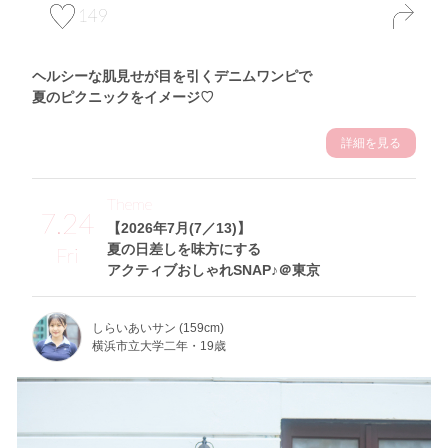
149
ヘルシーな肌見せが目を引くデニムワンピで
夏のピクニックをイメージ♡
詳細を見る
Theme
7.24
【2026年7月(7／13)】
夏の日差しを味方にする
Fri
アクティブおしゃれSNAP♪＠東京
しらいあいサン (159cm)
横浜市立大学二年・19歳