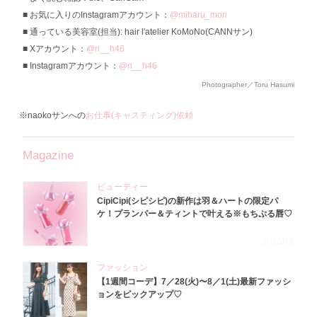
お気に入りのInstagramアカウント：
@miharu_mori
通っている美容室(担当): hair l'atelier KoMoNo(CANNサン)
Xアカウント：
@n__h46
Instagramアカウント：
@n__h46
Photographer／Toru Hasumi
※naokoサンへの
お仕事(キャスティング)依頼
Magazine
ビューティー
CipiCipi(シピシピ)の新作は羽＆ハートの限定パ
ケ！プランパー＆ティントで叶える※もちぷる唇♡
2026.8.6
ファッション
【1週間コーデ】7／28(火)〜8／1(土)最新ファッシ
ョンをピックアップ♡