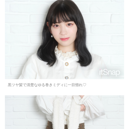
黒ツヤ髪で清楚なゆる巻きミディに一目惚れ♡