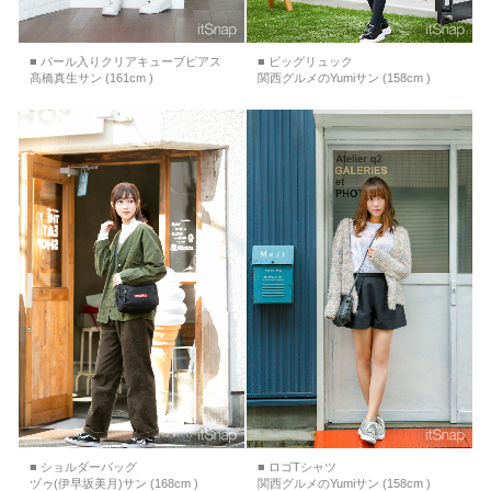
■ パール入りクリアキューブピアス
■ ビッグリュック
髙橋真生サン (161cm )
関西グルメのYumiサン (158cm )
■ ショルダーバッグ
■ ロゴTシャツ
ヅゥ(伊早坂美月)サン (168cm )
関西グルメのYumiサン (158cm )