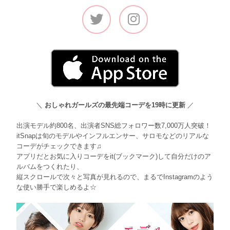
＼
おしゃれガールズの最先端コーデを19時に更新
／
出演モデル約800名、出演者SNS総フォロワー数7,000万人突破！
itSnapは旬のモデルやインフルエンサー、サロモなどのリアルな
コーデがチェックできます♫
アプリだとお気に入りコーデをit(ブックマーク)して自分だけのア
ルバムをつくれたり、
縦スクロールで次々と写真が見れるので、まるでInstagramのよう
な使い勝手で楽しめるよ☆