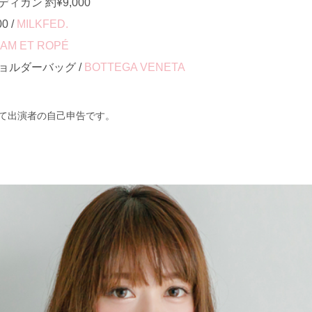
ガン 約¥9,000
0 /
MILKFED.
AM ET ROPÉ
ョルダーバッグ /
BOTTEGA VENETA
て出演者の自己申告です。