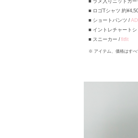
ラメ入りニットカーディ
ロゴTシャツ 約¥4,50
ショートパンツ /
AD
イントレチャートシ
スニーカー /
fitfit
アイテム、価格はすべ