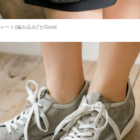
ート(編み込み)”がGood