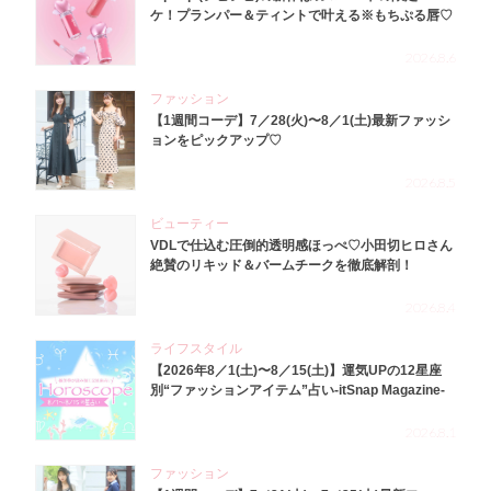
ケ！プランパー＆ティントで叶える※もちぷる唇♡
2026.8.6
ファッション
【1週間コーデ】7／28(火)〜8／1(土)最新ファッシ
ョンをピックアップ♡
2026.8.5
ビューティー
VDLで仕込む圧倒的透明感ほっぺ♡小田切ヒロさん
絶賛のリキッド＆バームチークを徹底解剖！
2026.8.4
ライフスタイル
【2026年8／1(土)〜8／15(土)】運気UPの12星座
別“ファッションアイテム”占い-itSnap Magazine-
2026.8.1
ファッション