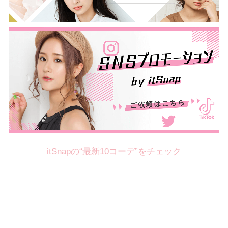
itSnapの“最新10コーデ”をチェック
Theme
8.7
【2026年8月(2／12)】
好印象を約束するミッドサマーの
Fri
旬スタイルに視線集中！ ＠東京