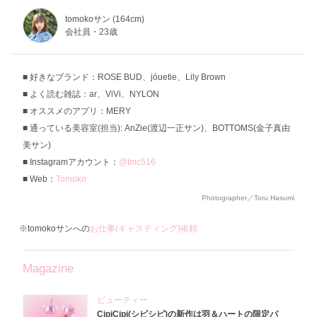
tomokoサン (164cm)
会社員・23歳
好きなブランド：ROSE BUD、jóuetie、Lily Brown
よく読む雑誌：ar、ViVi、NYLON
オススメのアプリ：MERY
通っている美容室(担当): AnZie(渡辺一正サン)、BOTTOMS(金子真由
美サン)
Instagramアカウント：
@tmc516
Web：
Tomoko
Photographer／Toru Hasumi
※tomokoサンへの
お仕事(キャスティング)依頼
Magazine
ビューティー
CipiCipi(シピシピ)の新作は羽＆ハートの限定パ