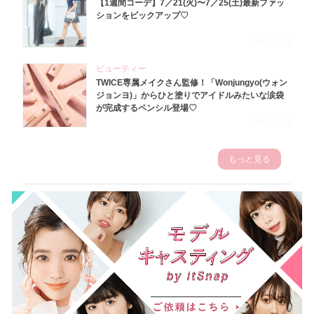
【1週間コーデ】7／21(火)〜7／25(土)最新ファッ
ションをピックアップ♡
2026.7.29
ビューティー
TWICE専属メイクさん監修！「Wonjungyo(ウォン
ジョンヨ)」からひと塗りでアイドルみたいな涙袋
が完成するペンシル登場♡
2023.3.23
もっと見る