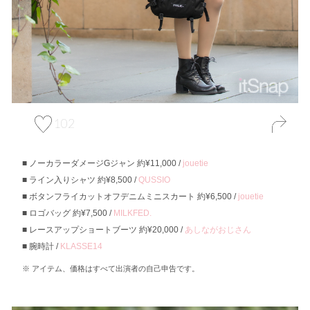
102
ノーカラーダメージGジャン 約¥11,000 /
jouetie
ライン入りシャツ 約¥8,500 /
QUSSIO
ボタンフライカットオフデニムミニスカート 約¥6,500 /
jouetie
ロゴバッグ 約¥7,500 /
MILKFED.
レースアップショートブーツ 約¥20,000 /
あしながおじさん
腕時計 /
KLASSE14
アイテム、価格はすべて出演者の自己申告です。