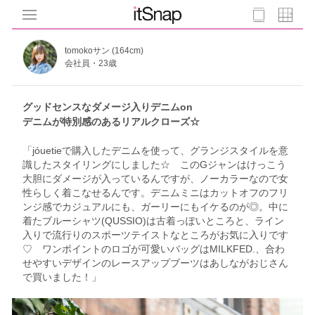
tomokoサン (164cm)
会社員・23歳
グッドセンスなダメージ入りデニムon
デニムが特別感のあるリアルクローズ☆
「jóuetieで購入したデニムを使って、グランジスタイルを意
識したスタイリングにしました☆ このGジャンはけっこう
大胆にダメージが入っているんですが、ノーカラーなので女
性らしく着こなせるんです。デニムミニはカットオフのフリ
ンジ感でカジュアルにも、ガーリーにもイケるのが◎。中に
着たブルーシャツ(QUSSIO)は古着っぽいところと、ライン
入りで流行りのスポーツテイストなところがお気に入りです
♡ ワンポイントのロゴが可愛いバッグはMILKFED.、合わ
せやすいデザインのレースアップブーツはあしながおじさん
で買いました！」